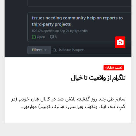
نوشتار (مقاله)
تلگرام از واقعیت تا خیال
سلام طی چند روز گذشته تلاش شد در کانال های خودم (در
گپ، بله، ایتا، ویکهد، ویراستی، غدیرنا، توییتر) مواردی…