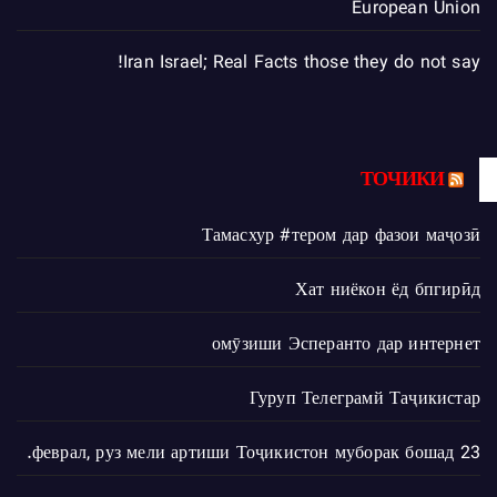
European Union
Iran Israel; Real Facts those they do not say!
ТОЧИКИ
Тамасхур #тером дар фазои маҷозӣ
Хат ниёкон ёд бпгирӣд
омӯзиши Эсперанто дар интернет
Гуруп Телеграмй Таҷикистар
23 феврал, руз мели артиши Тоҷикистон муборак бошад.