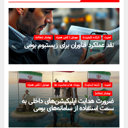
امنیت
تارکده (اینترنت)
موبایل | تلفن همراه
نوشتار (مقاله)
نقد عملکرد فناوران برای زیستبوم بومی
امنیت
تارنما (سایت)
رویداد ها و مناسبت ها
موبایل | تلفن همراه
نوشتار (مقاله)
ضرورت هدایت اپلیکیشن‌های داخلی به
سمت استفاده از سامانه‌های بومی