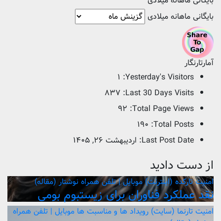
بایگانی ماهانه میلادی
بایگانی ماهانه میلادی
آمارتارنگار
۱
Yesterday's Visitors:
۸۳۷
Last 30 Days Visits:
۹۲
Total Page Views:
۱۹۰
Total Posts:
Last Post Date:
اردیبهشت ۲۶, ۱۴۰۵
از دست دادید
امنیت
تارکده (اینترنت)
موبایل | تلفن همراه
نوشتار (مقاله)
نقد عملکرد فناوران برای زیستبوم بومی
امنیت
تارنما (سایت)
رویداد ها و مناسبت ها
موبایل | تلفن همراه