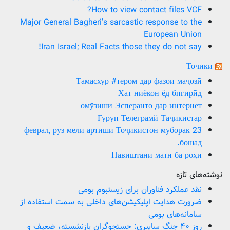
How to view contact files VCF?
Major General Bagheri’s sarcastic response to the
European Union
Iran Israel; Real Facts those they do not say!
Точики
Тамасхур #тером дар фазои маҷозӣ
Хат ниёкон ёд бпгирӣд
омӯзиши Эсперанто дар интернет
Гуруп Телеграмй Таҷикистар
23 феврал, руз мели артиши Тоҷикистон муборак
бошад.
Навиштани матн ба роҳи
نوشته‌های تازه
نقد عملکرد فناوران برای زیستبوم بومی
ضرورت هدایت اپلیکیشن‌های داخلی به سمت استفاده از
سامانه‌های بومی
روز ۴۰ جنگ سایبری: جستجوگران بازنشسته، ضعیف و