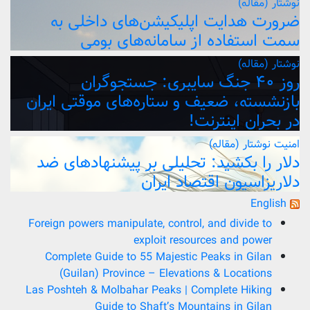
نوشتار (مقاله)
ضرورت هدایت اپلیکیشن‌های داخلی به
سمت استفاده از سامانه‌های بومی
نوشتار (مقاله)
روز ۴۰ جنگ سایبری: جستجوگران
بازنشسته، ضعیف و ستاره‌های موقتی ایران
در بحران اینترنت!
امنیت
نوشتار (مقاله)
دلار را بکشید: تحلیلی بر پیشنهادهای ضد
دلاریزاسیون اقتصاد ایران
English
Foreign powers manipulate, control, and divide to
exploit resources and power
Complete Guide to 55 Majestic Peaks in Gilan
(Guilan) Province – Elevations & Locations
Las Poshteh & Molbahar Peaks | Complete Hiking
Guide to Shaft’s Mountains in Gilan