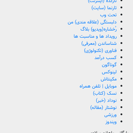
تارکده (اینترنت)
تارنما (سایت)
تحت وب
دلبستگی (علاقه مندی) من
رُخشاره(ویدیو) بلاگ
رویداد ها و مناسبت ها
شناساندن (معرفی)
فناوری (تکنولوژی)
کسب درآمد
گوناگون
لینوکس
مکینتاش
موبایل | تلفن همراه
نسک (کتاب)
نوداد (خبر)
نوشتار (مقاله)
ورزشی
ویندوز