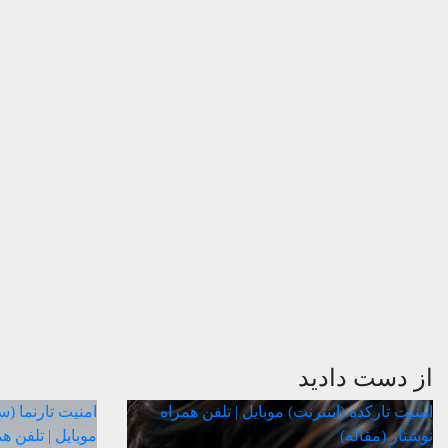
از دست دادید
امنیت
تارکده (اینترنت)
موبایل | تلفن همراه
امنیت
تارنما (
نوشتار (مقاله)
موبایل | تلفن ه