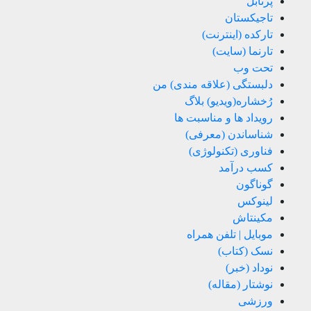
پرتابل
تاجیکستان
تارکده (اینترنت)
تارنما (سایت)
تحت وب
دلبستگی (علاقه مندی) من
رُخشاره(ویدیو) بلاگ
رویداد ها و مناسبت ها
شناساندن (معرفی)
فناوری (تکنولوژی)
کسب درآمد
گوناگون
لینوکس
مکینتاش
موبایل | تلفن همراه
نسک (کتاب)
نوداد (خبر)
نوشتار (مقاله)
ورزشی