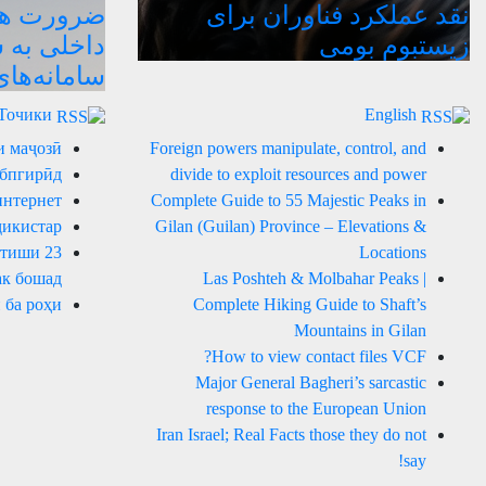
نقد عملکرد فناوران برای
ضرورت هدا
زیستبوم بومی
داخلی به 
سامانه‌ها
Точики
English
и маҷозӣ
Foreign powers manipulate, control, and
 бпгирӣд
divide to exploit resources and power
интернет
Complete Guide to 55 Majestic Peaks in
ҷикистар
Gilan (Guilan) Province – Elevations &
артиши
Locations
к бошад.
Las Poshteh & Molbahar Peaks |
 ба роҳи
Complete Hiking Guide to Shaft’s
Mountains in Gilan
How to view contact files VCF?
Major General Bagheri’s sarcastic
response to the European Union
Iran Israel; Real Facts those they do not
say!