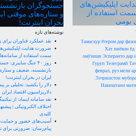
یت اپلیکیشن‌های
جستجوگران بازنشست
سمت استفاده از
و ستاره‌های موقتی ای
ی بومی
بحران اینترنت!
نوشته‌های تازه
نقد عملکرد فناوران برای 
Тамасхур #тером дар фазо
ضرورت هدایت اپلیکیشن‌ها
Хат ниёкон ёд
سمت استفاده از سامانه‌ه
омӯзиши Эсперанто дар 
روز ۴۰ جنگ سایبری: ج
Гуруп Телеграмй Та
بازنشسته، ضعیف و ستاره‌
23 феврал, руз мели 
ایران در بحران اینترنت!
Тоҷикистон мубора
دلار را بکشید: تحلیلی بر پ
Навиштани матн
دلاریزاسیون اقتصاد ایران
نقد سامانه اینماد: از تیکتی
اختلاف الکترونیکی | پیشن
کلیدی
آسیب‌های حضور و حمایت ا
پیام‌رسان: ضرورتی برای ت