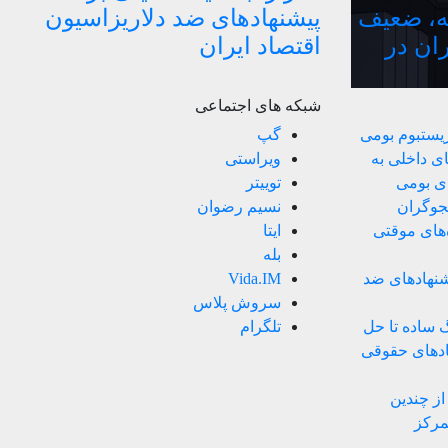
ه، ضعیف
پیشنهادهای ضد دلاریزاسیون
ران در
اقتصاد ایران
شبکه های اجتماعی
زیستبوم بومی
گپ
ی داخلی به
ویراستی
ای بومی
توییتر
ستجوگران
نسیم رضوان
های موقتی
ایتا
بله
یشنهادهای ضد
Vida.IM
سروش پلاس
نگ ساده تا حل
تلگرام
هادهای حقوقی
ز چندین
مرکز