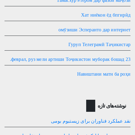
Тамасхур #тером дар фазои маҷозӣ
Хат ниёкон ёд бпгирӣд
омӯзиши Эсперанто дар интернет
Гуруп Телеграмй Таҷикистар
23 феврал, руз мели артиши Тоҷикистон муборак бошад.
Навиштани матн ба роҳи
نوشته‌های تازه
نقد عملکرد فناوران برای زیستبوم بومی