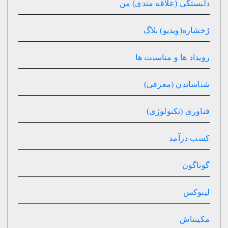
دلبستگی (علاقه مندی) من
رُخشاره(ویدیو) بلاگ
رویداد ها و مناسبت ها
شناساندن (معرفی)
فناوری (تکنولوژی)
کسب درآمد
گوناگون
لینوکس
مکینتاش