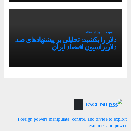
امنیت
نوشتار (مقاله)
دلار را بکشید: تحلیلی بر پیشنهادهای ضد
دلاریزاسیون اقتصاد ایران
ENGLISH
Foreign powers manipulate, control, and divide to exploit
resources and power