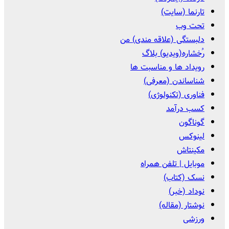
تارنما (سایت)
تحت وب
دلبستگی (علاقه مندی) من
رُخشاره(ویدیو) بلاگ
رویداد ها و مناسبت ها
شناساندن (معرفی)
فناوری (تکنولوژی)
کسب درآمد
گوناگون
لینوکس
مکینتاش
موبایل | تلفن همراه
نسک (کتاب)
نوداد (خبر)
نوشتار (مقاله)
ورزشی