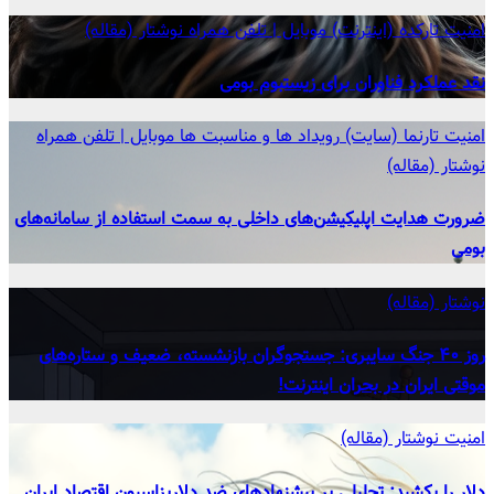
امنیت
تارکده (اینترنت)
موبایل | تلفن همراه
نوشتار (مقاله)
نقد عملکرد فناوران برای زیستبوم بومی
امنیت
تارنما (سایت)
رویداد ها و مناسبت ها
موبایل | تلفن همراه
نوشتار (مقاله)
ضرورت هدایت اپلیکیشن‌های داخلی به سمت استفاده از سامانه‌های
بومی
نوشتار (مقاله)
روز ۴۰ جنگ سایبری: جستجوگران بازنشسته، ضعیف و ستاره‌های
موقتی ایران در بحران اینترنت!
امنیت
نوشتار (مقاله)
دلار را بکشید: تحلیلی بر پیشنهادهای ضد دلاریزاسیون اقتصاد ایران