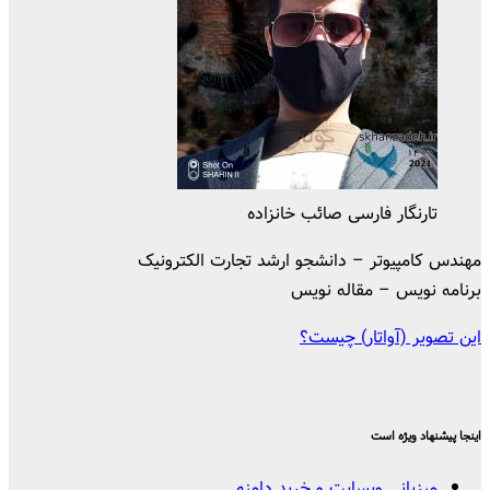
تارنگار فارسی صائب خانزاده
مهندس کامپیوتر – دانشجو ارشد تجارت الکترونیک
برنامه نویس – مقاله نویس
این تصویر (آواتار) چیست؟
اینجا پیشنهاد ویژه است
میزبانی وبسایت و خرید دامنه