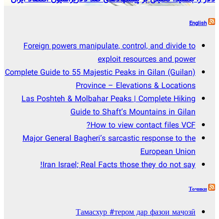
English
Foreign powers manipulate, control, and divide to
exploit resources and power
Complete Guide to 55 Majestic Peaks in Gilan (Guilan)
Province – Elevations & Locations
Las Poshteh & Molbahar Peaks | Complete Hiking
Guide to Shaft’s Mountains in Gilan
How to view contact files VCF?
Major General Bagheri’s sarcastic response to the
European Union
Iran Israel; Real Facts those they do not say!
Точики
Тамасхур #тером дар фазои маҷозӣ