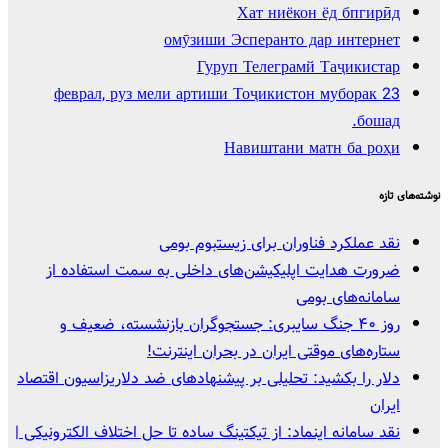
Хат ниёкон ёд бпгирӣд
омӯзиши Эсперанто дар интернет
Гуруп Телеграмй Таҷикистар
23 феврал, руз мели артиши Тоҷикистон муборак
бошад.
Навиштани матн ба роҳи
نوشته‌های تازه
نقد عملکرد فناوران برای زیستبوم بومی
ضرورت هدایت اپلیکیشن‌های داخلی به سمت استفاده از
سامانه‌های بومی
روز ۴۰ جنگ سایبری: جستجوگران بازنشسته، ضعیف و
ستاره‌های موقتی ایران در بحران اینترنت!
دلار را بکشید: تحلیلی بر پیشنهادهای ضد دلاریزاسیون اقتصاد
ایران
نقد سامانه اینماد: از تیکتینگ ساده تا حل اختلاف الکترونیکی |