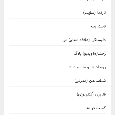
تارنما (سایت)
تحت وب
دلبستگی (علاقه مندی) من
رُخشاره(ویدیو) بلاگ
رویداد ها و مناسبت ها
شناساندن (معرفی)
فناوری (تکنولوژی)
کسب درآمد