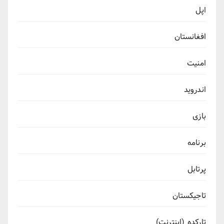
اپل
افغانستان
امنیت
اندروید
بازی
برنامه
پرتابل
تاجیکستان
تارکده (اینترنت)