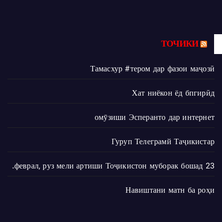
ТОЧИКИ
Тамасхур #тером дар фазои маҷозӣ
Хат ниёкон ёд бпгирӣд
омӯзиши Эсперанто дар интернет
Гуруп Телеграмй Таҷикистар
23 феврал, руз мели артиши Тоҷикистон муборак бошад.
Навиштани матн ба роҳи