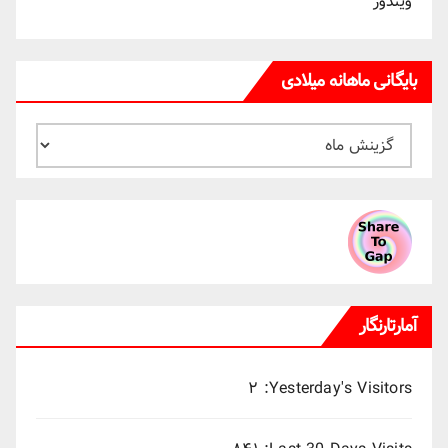
ویندوز
بایگانی ماهانه میلادی
بایگانی
ماهانه
میلادی
آمارتارنگار
۲
Yesterday's Visitors: