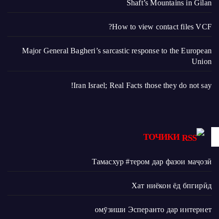
Shaft’s Mountains in Gilan
How to view contact files VCF?
Major General Bagheri’s sarcastic response to the European
Union
Iran Israel; Real Facts those they do not say!
ТОЧИКИ
Тамасхур #тером дар фазои маҷозӣ
Хат ниёкон ёд бпгирӣд
омӯзиши Эсперанто дар интернет