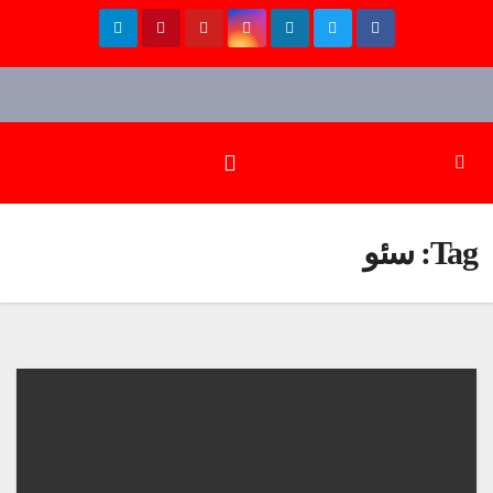
Ski
t
conten
Tag:
سئو