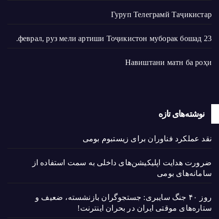
Гуруп Телеграмй Таҷикистар
23 феврал, руз мели артиши Тоҷикистон муборак бошад.
Навиштани матн ба роҳи
نوشته‌های تازه
نقد عملکرد فناوران برای زیستبوم بومی
ضرورت هدایت اپلیکیشن‌های داخلی به سمت استفاده از
سامانه‌های بومی
روز ۴۰ جنگ سایبری: جستجوگران بازنشسته، ضعیف و
ستاره‌های موقتی ایران در بحران اینترنت!