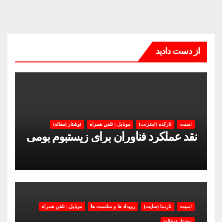
از دست دادید
امنیت
تارکده (اینترنت)
موبایل | تلفن همراه
نوشتار (مقاله)
نقد عملکرد فناوران برای زیستبوم بومی
امنیت
تارنما (سایت)
رویداد ها و مناسبت ها
موبایل | تلفن همراه
نوشتار (مقاله)