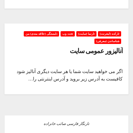
تارکده (اینترنت)
تارنما (سایت)
تحت وب
دلبستگی (علاقه مندی) من
شناساندن (معرفی)
آنالیزور عمومی سایت
اگر می خواهید سایت شما یا هر سایت دیگری آنالیز شود
کافیست به آدرس زیر بروید و آدرس اینترنتی را…
تارنگار فارسی صائب خانزاده