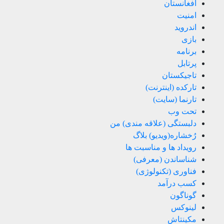
افغانستان
امنیت
اندروید
بازی
برنامه
پرتابل
تاجیکستان
تارکده (اینترنت)
تارنما (سایت)
تحت وب
دلبستگی (علاقه مندی) من
رُخشاره(ویدیو) بلاگ
رویداد ها و مناسبت ها
شناساندن (معرفی)
فناوری (تکنولوژی)
کسب درآمد
گوناگون
لینوکس
مکینتاش