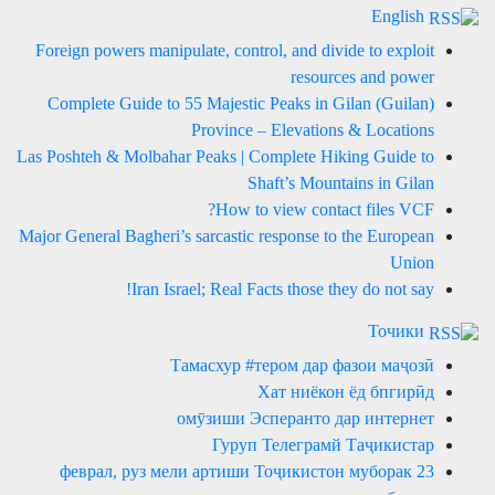
English
Foreign powers manipulate, control, and divide to exploit
resources and power
Complete Guide to 55 Majestic Peaks in Gilan (Guilan)
Province – Elevations & Locations
Las Poshteh & Molbahar Peaks | Complete Hiking Guide to
Shaft’s Mountains in Gilan
How to view contact files VCF?
Major General Bagheri’s sarcastic response to the European
Union
Iran Israel; Real Facts those they do not say!
Точики
Тамасхур #тером дар фазои маҷозӣ
Хат ниёкон ёд бпгирӣд
омӯзиши Эсперанто дар интернет
Гуруп Телеграмй Таҷикистар
23 феврал, руз мели артиши Тоҷикистон муборак