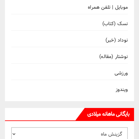
موبایل | تلفن همراه
نسک (کتاب)
نوداد (خبر)
نوشتار (مقاله)
ورزشی
ویندوز
بایگانی ماهانه میلادی
بایگانی