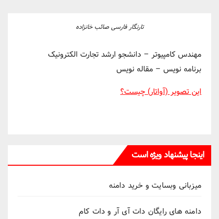
تارنگار فارسی صائب خانزاده
مهندس کامپیوتر – دانشجو ارشد تجارت الکترونیک
برنامه نویس – مقاله نویس
این تصویر (آواتار) چیست؟
اینجا پیشنهاد ویژه است
میزبانی وبسایت و خرید دامنه
دامنه های رایگان دات آی آر و دات کام