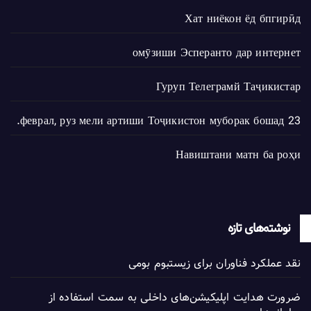
Хат ниёкон ёд бпгирӣд
омӯзиши Эсперанто дар интернет
Гуруп Телеграмй Таҷикистар
23 феврал, руз мели артиши Тоҷикистон муборак бошад.
Навиштани матн ба роҳи
نوشته‌های تازه
نقد عملکرد فناوران برای زیستبوم بومی
ضرورت هدایت اپلیکیشن‌های داخلی به سمت استفاده از