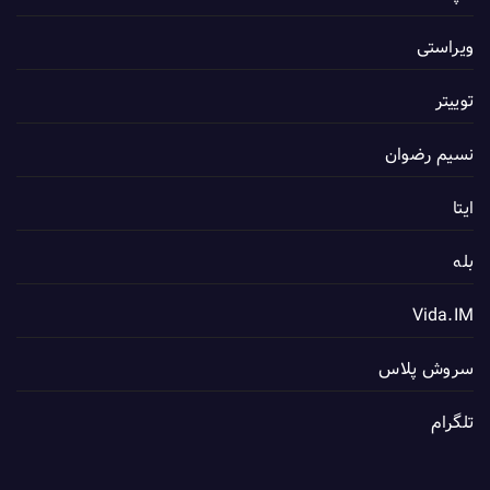
ویراستی
توییتر
نسیم رضوان
ایتا
بله
Vida.IM
سروش پلاس
تلگرام