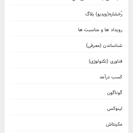
رُخشاره(ویدیو) بلاگ
رویداد ها و مناسبت ها
شناساندن (معرفی)
فناوری (تکنولوژی)
کسب درآمد
گوناگون
لینوکس
مکینتاش