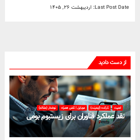
Last Post Date:
اردیبهشت ۲۶, ۱۴۰۵
از دست دادید
امنیت
تارکده (اینترنت)
موبایل | تلفن همراه
نوشتار (مقاله)
نقد عملکرد فناوران برای زیستبوم بومی