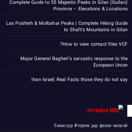
Complete Guide to 55 Majestic Peaks in Gilan (Guilan)
Province – Elevations & Locations
Las Poshteh & Molbahar Peaks | Complete Hiking Guide
to Shaft’s Mountains in Gilan
How to view contact files VCF?
Major General Bagheri’s sarcastic response to the
European Union
Iran Israel; Real Facts those they do not say!
ТОЧИКИ
Тамасхур #тером дар фазои маҷозӣ