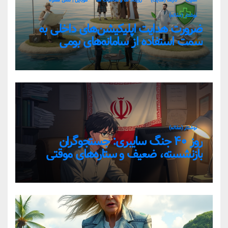
امنیت
تارنما (سایت)
رویداد ها و مناسبت ها
موبایل | تلفن همراه
نوشتار (مقاله)
ضرورت هدایت اپلیکیشن‌های داخلی به
سمت استفاده از سامانه‌های بومی
نوشتار (مقاله)
روز ۴۰ جنگ سایبری: جستجوگران
بازنشسته، ضعیف و ستاره‌های موقتی
ایران در بحران اینترنت!