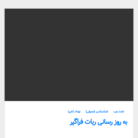
تحت وب
شناساندن (معرفی)
نوداد (خبر)
به روز رسانی ربات فراگیر