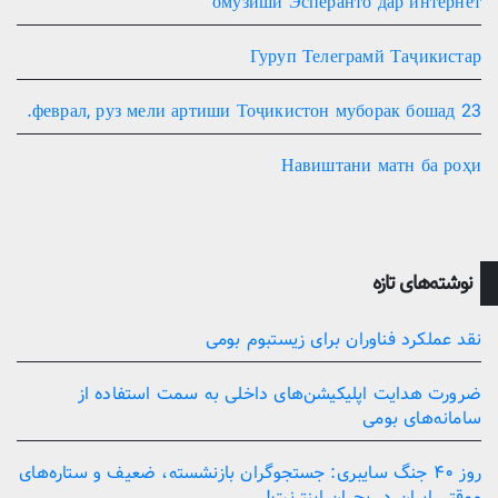
омӯзиши Эсперанто дар интернет
Гуруп Телеграмй Таҷикистар
23 феврал, руз мели артиши Тоҷикистон муборак бошад.
Навиштани матн ба роҳи
نوشته‌های تازه
نقد عملکرد فناوران برای زیستبوم بومی
ضرورت هدایت اپلیکیشن‌های داخلی به سمت استفاده از
سامانه‌های بومی
روز ۴۰ جنگ سایبری: جستجوگران بازنشسته، ضعیف و ستاره‌های
موقتی ایران در بحران اینترنت!