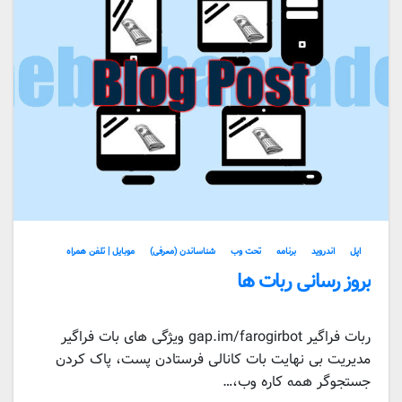
اپل
اندروید
برنامه
تحت وب
شناساندن (معرفی)
موبایل | تلفن همراه
بروز رسانی ربات ها
ربات فراگیر gap.im/farogirbot ویژگی های بات فراگیر
مدیریت بی نهایت بات کانالی فرستادن پست، پاک کردن
جستجوگر همه کاره وب،…