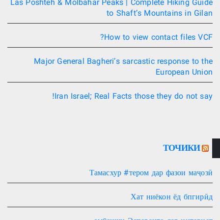
Las Poshteh & Molbahar Peaks | Complete Hiking Guide
to Shaft’s Mountains in Gilan
How to view contact files VCF?
Major General Bagheri’s sarcastic response to the
European Union
Iran Israel; Real Facts those they do not say!
ТОЧИКИ
Тамасхур #тером дар фазои маҷозӣ
Хат ниёкон ёд бпгирӣд