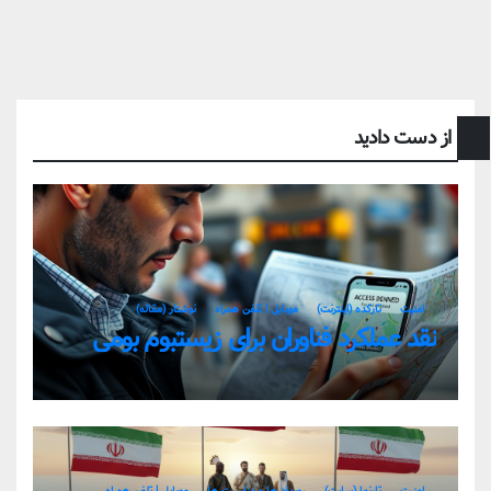
از دست دادید
امنیت
تارکده (اینترنت)
موبایل | تلفن همراه
نوشتار (مقاله)
نقد عملکرد فناوران برای زیستبوم بومی