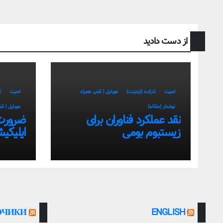
از دست دادید
امنیت
تارکده (اینترنت)
موبایل | تلفن همراه
امنیت
ت
نوشتار (مقاله)
موبایل | تل
نقد عملکرد فناوران برای
ضرورت
زیستبوم بومی
اپلیکی
سمت اس
بومی
ОЧИКИ
ENGLISH