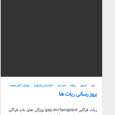
اپل
اندروید
برنامه
تحت وب
شناساندن (معرفی)
موبایل | تلفن همراه
بروز رسانی ربات ها
ربات فراگیر gap.im/farogirbot ویژگی های بات فراگیر