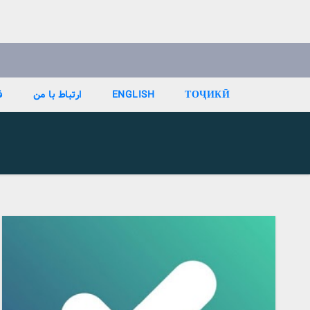
Ski
t
conten
ТОҶИКӢ
ENGLISH
ارتباط با من
ف