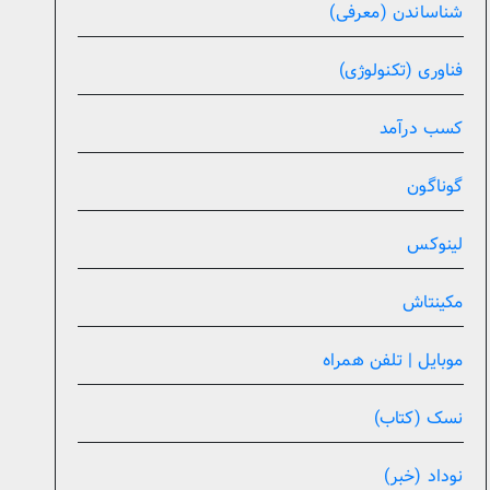
شناساندن (معرفی)
فناوری (تکنولوژی)
کسب درآمد
گوناگون
لینوکس
مکینتاش
موبایل | تلفن همراه
نسک (کتاب)
نوداد (خبر)