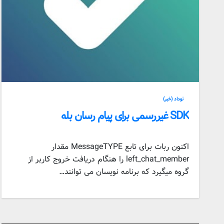
نوداد (خبر)
SDK غیررسمی برای پیام رسان بله
اکنون ربات برای تابع MessageTYPE مقدار
left_chat_member را هنگام دریافت خروج کاربر از
گروه میگیرد که برنامه نویسان می توانند…