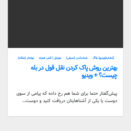
رُخشاره(ویدیو) بلاگ
شناساندن (معرفی)
موبایل | تلفن همراه
نوشتار (مقاله)
بهترین روش پاک کردن نقل قول در بله
چیست؟ + ویدیو
پیش‌گفتار حتما برای شما هم رخ داده که پیامی از سوی
دوست یا یکی از آشناهایتان دریافت کنید و دوست…