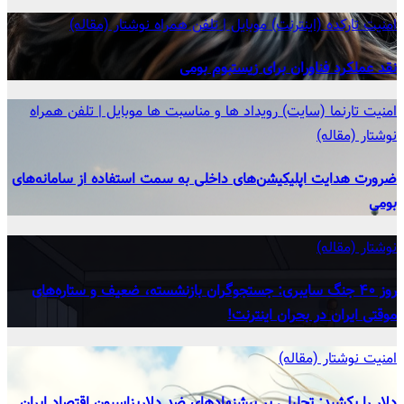
امنیت
تارکده (اینترنت)
موبایل | تلفن همراه
نوشتار (مقاله)
نقد عملکرد فناوران برای زیستبوم بومی
امنیت
تارنما (سایت)
رویداد ها و مناسبت ها
موبایل | تلفن همراه
نوشتار (مقاله)
ضرورت هدایت اپلیکیشن‌های داخلی به سمت استفاده از سامانه‌های
بومی
نوشتار (مقاله)
روز ۴۰ جنگ سایبری: جستجوگران بازنشسته، ضعیف و ستاره‌های
موقتی ایران در بحران اینترنت!
امنیت
نوشتار (مقاله)
دلار را بکشید: تحلیلی بر پیشنهادهای ضد دلاریزاسیون اقتصاد ایران