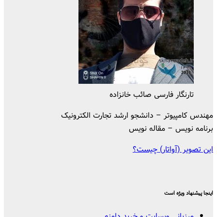
تارنگار فارسی صائب خانزاده
مهندس کامپیوتر – دانشجو ارشد تجارت الکترونیک
برنامه نویس – مقاله نویس
این تصویر (آواتار) چیست؟
اینجا پیشنهاد ویژه است
میزبانی وبسایت و خرید دامنه