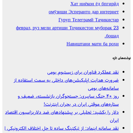
Хат ниёкон ёд бпгирӣд
омӯзиши Эсперанто дар интернет
Гуруп Телеграмй Таҷикистар
23 феврал, руз мели артиши Тоҷикистон муборак
бошад.
Навиштани матн ба роҳи
نوشته‌های تازه
نقد عملکرد فناوران برای زیستبوم بومی
ضرورت هدایت اپلیکیشن‌های داخلی به سمت استفاده از
سامانه‌های بومی
روز ۴۰ جنگ سایبری: جستجوگران بازنشسته، ضعیف و
ستاره‌های موقتی ایران در بحران اینترنت!
دلار را بکشید: تحلیلی بر پیشنهادهای ضد دلاریزاسیون اقتصاد
ایران
نقد سامانه اینماد: از تیکتینگ ساده تا حل اختلاف الکترونیکی |