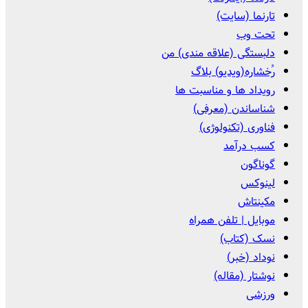
تارنما (سایت)
تحت وب
دلبستگی (علاقه مندی) من
رُخشاره(ویدیو) بلاگ
رویداد ها و مناسبت ها
شناساندن (معرفی)
فناوری (تکنولوژی)
کسب درآمد
گوناگون
لینوکس
مکینتاش
موبایل | تلفن همراه
نسک (کتاب)
نوداد (خبر)
نوشتار (مقاله)
ورزشی