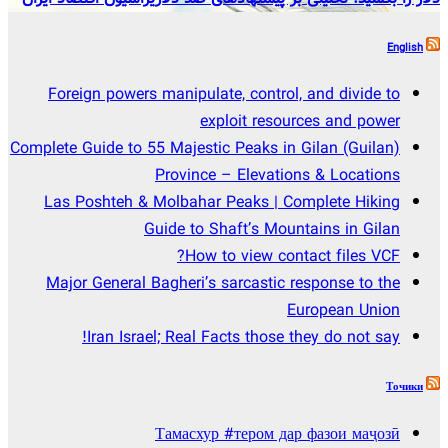
English
Foreign powers manipulate, control, and divide to
exploit resources and power
Complete Guide to 55 Majestic Peaks in Gilan (Guilan)
Province – Elevations & Locations
Las Poshteh & Molbahar Peaks | Complete Hiking
Guide to Shaft’s Mountains in Gilan
How to view contact files VCF?
Major General Bagheri’s sarcastic response to the
European Union
Iran Israel; Real Facts those they do not say!
Точики
Тамасхур #тером дар фазои маҷозӣ