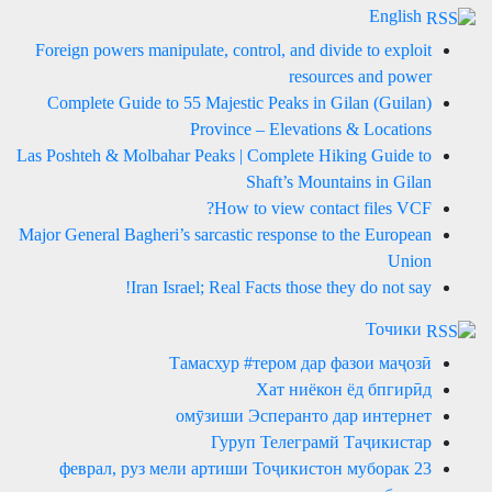
English
Foreign powers manipulate, control, and divide to exploit
resources and power
Complete Guide to 55 Majestic Peaks in Gilan (Guilan)
Province – Elevations & Locations
Las Poshteh & Molbahar Peaks | Complete Hiking Guide to
Shaft’s Mountains in Gilan
How to view contact files VCF?
Major General Bagheri’s sarcastic response to the European
Union
Iran Israel; Real Facts those they do not say!
Точики
Тамасхур #тером дар фазои маҷозӣ
Хат ниёкон ёд бпгирӣд
омӯзиши Эсперанто дар интернет
Гуруп Телеграмй Таҷикистар
23 феврал, руз мели артиши Тоҷикистон муборак