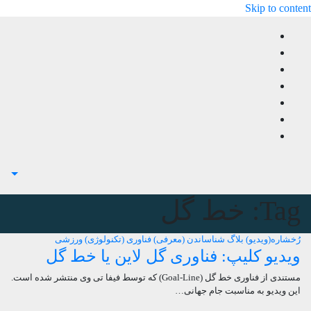
Skip to content
Tag:
خط گل
رُخشاره(ویدیو) بلاگ
شناساندن (معرفی)
فناوری (تکنولوژی)
ورزشی
ویدیو کلیپ: فناوری گل لاین یا خط گل
مستندی از فناوری خط گل (Goal-Line) که توسط فیفا تی وی منتشر شده است.
این ویدیو به مناسبت جام جهانی…