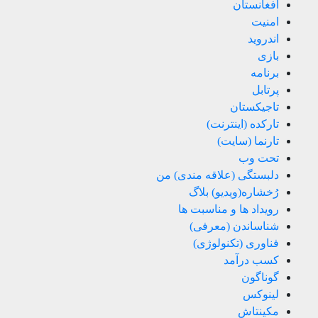
افغانستان
امنیت
اندروید
بازی
برنامه
پرتابل
تاجیکستان
تارکده (اینترنت)
تارنما (سایت)
تحت وب
دلبستگی (علاقه مندی) من
رُخشاره(ویدیو) بلاگ
رویداد ها و مناسبت ها
شناساندن (معرفی)
فناوری (تکنولوژی)
کسب درآمد
گوناگون
لینوکس
مکینتاش