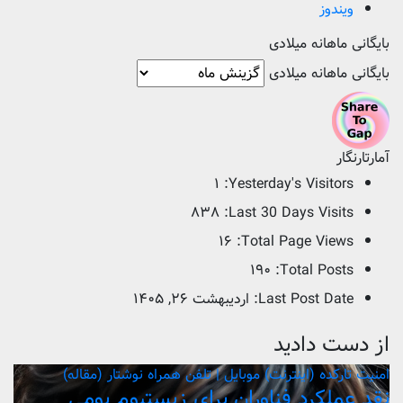
ویندوز
بایگانی ماهانه میلادی
بایگانی ماهانه میلادی
آمارتارنگار
۱
Yesterday's Visitors:
۸۳۸
Last 30 Days Visits:
۱۶
Total Page Views:
۱۹۰
Total Posts:
Last Post Date:
اردیبهشت ۲۶, ۱۴۰۵
از دست دادید
امنیت
تارکده (اینترنت)
موبایل | تلفن همراه
نوشتار (مقاله)
نقد عملکرد فناوران برای زیستبوم بومی