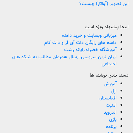
این تصویر (آواتار) چیست؟
اینجا پیشنهاد ویژه است
میزبانی وبسایت و خرید دامنه
دامنه های رایگان دات آی آر و دات کام
آموزشگاه خضراء رایانه رشت
ارزان ترین سرویس ارسال همزمان مطالب به شبکه های
اجتماعی
دسته بندی نوشته ها
آموزش
اپل
افغانستان
امنیت
اندروید
بازی
برنامه