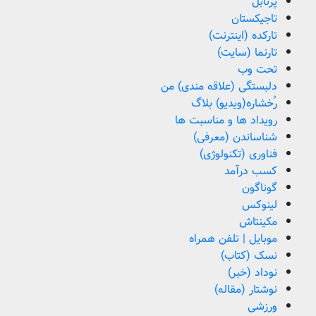
پرتابل
تاجیکستان
تارکده (اینترنت)
تارنما (سایت)
تحت وب
دلبستگی (علاقه مندی) من
رُخشاره(ویدیو) بلاگ
رویداد ها و مناسبت ها
شناساندن (معرفی)
فناوری (تکنولوژی)
کسب درآمد
گوناگون
لینوکس
مکینتاش
موبایل | تلفن همراه
نسک (کتاب)
نوداد (خبر)
نوشتار (مقاله)
ورزشی