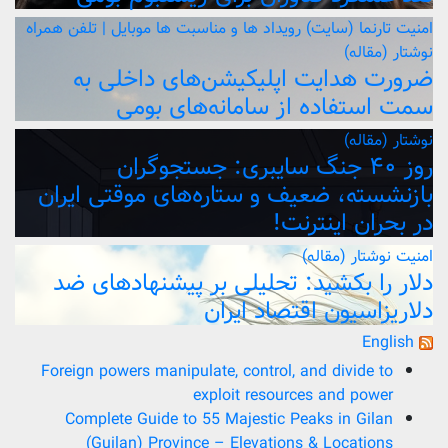
امنیت
تارنما (سایت)
رویداد ها و مناسبت ها
موبایل | تلفن همراه
نوشتار (مقاله)
ضرورت هدایت اپلیکیشن‌های داخلی به
سمت استفاده از سامانه‌های بومی
نوشتار (مقاله)
روز ۴۰ جنگ سایبری: جستجوگران
بازنشسته، ضعیف و ستاره‌های موقتی ایران
در بحران اینترنت!
امنیت
نوشتار (مقاله)
دلار را بکشید: تحلیلی بر پیشنهادهای ضد
دلاریزاسیون اقتصاد ایران
English
Foreign powers manipulate, control, and divide to
exploit resources and power
Complete Guide to 55 Majestic Peaks in Gilan
(Guilan) Province – Elevations & Locations