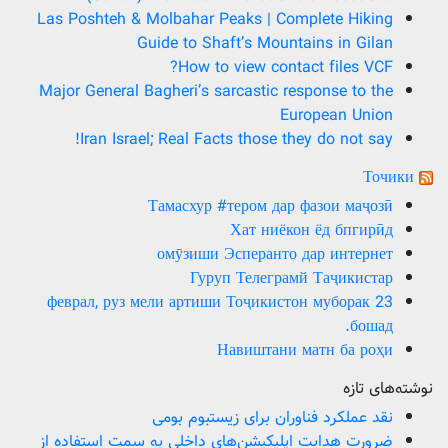
Las Poshteh & Molbahar Peaks | Complete Hiking
Guide to Shaft’s Mountains in Gilan
How to view contact files VCF?
Major General Bagheri’s sarcastic response to the
European Union
Iran Israel; Real Facts those they do not say!
Точики
Тамасхур #тером дар фазои маҷозӣ
Хат ниёкон ёд бпгирӣд
омӯзиши Эсперанто дар интернет
Гуруп Телеграмй Таҷикистар
23 феврал, руз мели артиши Тоҷикистон муборак
бошад.
Навиштани матн ба роҳи
نوشته‌های تازه
نقد عملکرد فناوران برای زیستبوم بومی
ضرورت هدایت اپلیکیشن‌های داخلی به سمت استفاده از