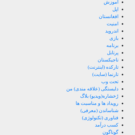
آموزش
اپل
افغانستان
امنیت
اندروید
بازی
برنامه
پرتابل
تاجیکستان
تارکده (اینترنت)
تارنما (سایت)
تحت وب
دلبستگی (علاقه مندی) من
رُخشاره(ویدیو) بلاگ
رویداد ها و مناسبت ها
شناساندن (معرفی)
فناوری (تکنولوژی)
کسب درآمد
گوناگون