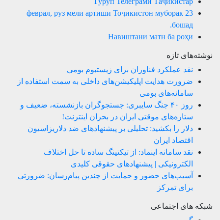
Гуруп Телеграмй Таҷикистар
23 феврал, руз мели артиши Тоҷикистон муборак
бошад.
Навиштани матн ба роҳи
نوشته‌های تازه
نقد عملکرد فناوران برای زیستبوم بومی
ضرورت هدایت اپلیکیشن‌های داخلی به سمت استفاده از
سامانه‌های بومی
روز ۴۰ جنگ سایبری: جستجوگران بازنشسته، ضعیف و
ستاره‌های موقتی ایران در بحران اینترنت!
دلار را بکشید: تحلیلی بر پیشنهادهای ضد دلاریزاسیون
اقتصاد ایران
نقد سامانه اینماد: از تیکتینگ ساده تا حل اختلاف
الکترونیکی | پیشنهادهای حقوقی کلیدی
آسیب‌های حضور و حمایت از چندین پیام‌رسان: ضرورتی
برای تمرکز
شبکه های اجتماعی