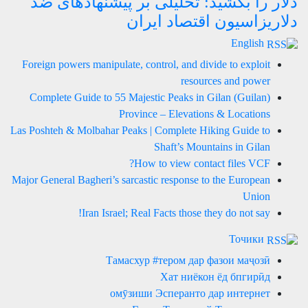
دلار را بکشید: تحلیلی بر پیشنهادهای ضد
دلاریزاسیون اقتصاد ایران
English
Foreign powers manipulate, control, and divide to exploit
resources and power
Complete Guide to 55 Majestic Peaks in Gilan (Guilan)
Province – Elevations & Locations
Las Poshteh & Molbahar Peaks | Complete Hiking Guide to
Shaft’s Mountains in Gilan
How to view contact files VCF?
Major General Bagheri’s sarcastic response to the European
Union
Iran Israel; Real Facts those they do not say!
Точики
Тамасхур #тером дар фазои маҷозӣ
Хат ниёкон ёд бпгирӣд
омӯзиши Эсперанто дар интернет