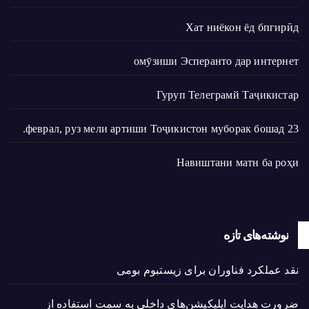
Хат ниёкон ёд бпгирӣд
омӯзиши Эсперанто дар интернет
Гуруп Телеграмй Таҷикистар
23 феврал, руз мели артиши Тоҷикистон муборак бошад.
Навиштани матн ба роҳи
نوشته‌های تازه
نقد عملکرد فناوران برای زیستبوم بومی
ضرورت هدایت اپلیکیشن‌های داخلی به سمت استفاده از