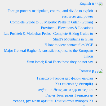
English
Foreign powers manipulate, control, and divide to exploit
resources and power
Complete Guide to 55 Majestic Peaks in Gilan (Guilan)
Province – Elevations & Locations
Las Poshteh & Molbahar Peaks | Complete Hiking Guide to
Shaft’s Mountains in Gilan
How to view contact files VCF?
Major General Bagheri’s sarcastic response to the European
Union
Iran Israel; Real Facts those they do not say!
Точики
Тамасхур #тером дар фазои маҷозӣ
Хат ниёкон ёд бпгирӣд
омӯзиши Эсперанто дар интернет
Гуруп Телеграмй Таҷикистар
23 феврал, руз мели артиши Тоҷикистон муборак