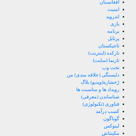
افغانستان
امنیت
اندروید
بازی
برنامه
پرتابل
تاجیکستان
تارکده (اینترنت)
تارنما (سایت)
تحت وب
دلبستگی (علاقه مندی) من
رُخشاره(ویدیو) بلاگ
رویداد ها و مناسبت ها
شناساندن (معرفی)
فناوری (تکنولوژی)
کسب درآمد
گوناگون
لینوکس
مکینتاش