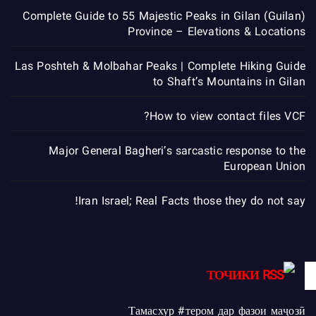
Complete Guide to 55 Majestic Peaks in Gilan (Guilan)
Province – Elevations & Locations
Las Poshteh & Molbahar Peaks | Complete Hiking Guide
to Shaft’s Mountains in Gilan
How to view contact files VCF?
Major General Bagheri’s sarcastic response to the
European Union
Iran Israel; Real Facts those they do not say!
ТОЧИКИ
Тамасхур #тером дар фазои маҷозӣ