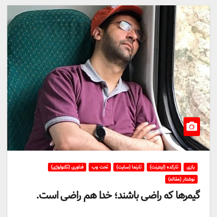
بازی
تارکده (اینترنت)
تارنما (سایت)
تحت وب
فناوری (تکنولوژی)
نوشتار (مقاله)
گیمرها که راضی باشند؛ خدا هم راضی است.