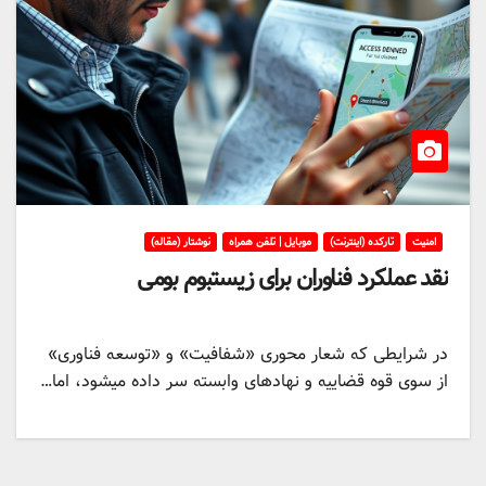
امنیت
تارکده (اینترنت)
موبایل | تلفن همراه
نوشتار (مقاله)
نقد عملکرد فناوران برای زیستبوم بومی
در شرایطی که شعار محوری «شفافیت» و «توسعه فناوری»
از سوی قوه قضاییه و نهادهای وابسته سر داده میشود، اما…