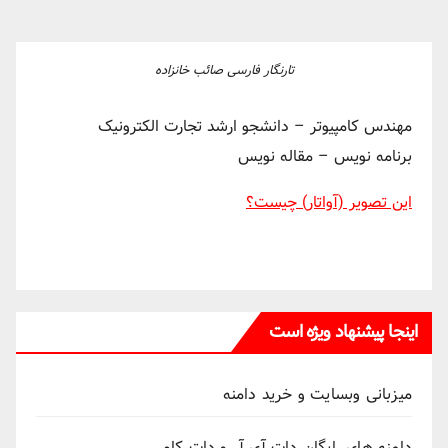
تارنگار فارسی صائب خانزاده
مهندس کامپیوتر – دانشجو ارشد تجارت الکترونیک
برنامه نویس – مقاله نویس
این تصویر (آواتار) چیست؟
اینجا پیشنهاد ویژه است
میزبانی وبسایت و خرید دامنه
دامنه های رایگان دات آی آر و دات کام