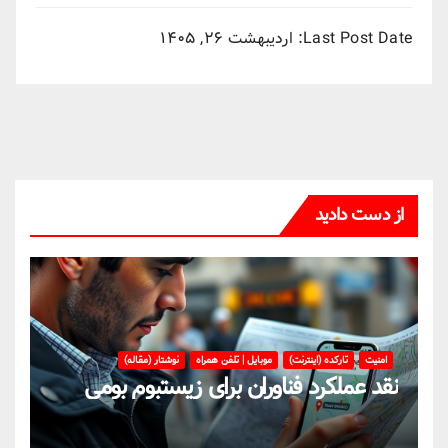
Last Post Date:
اردیبهشت ۲۶, ۱۴۰۵
از دست دادید
امنیت
تارکده (اینترنت)
موبایل | تلفن همراه
نوشتار (مقاله)
نقد عملکرد فناوران برای زیستبوم بومی