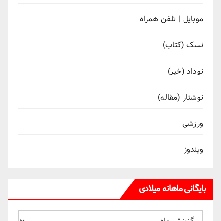
موبایل | تلفن همراه
نسک (کتاب)
نوداد (خبر)
نوشتار (مقاله)
ورزشی
ویندوز
بایگانی ماهانه میلادی
بایگانی