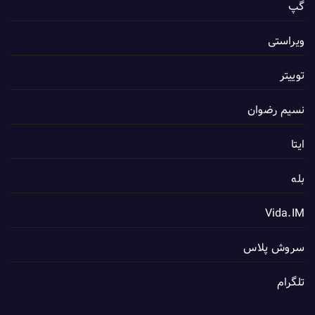
گپ
ویراستی
توییتر
نسیم رضوان
ایتا
بله
Vida.IM
سروش پلاس
تلگرام