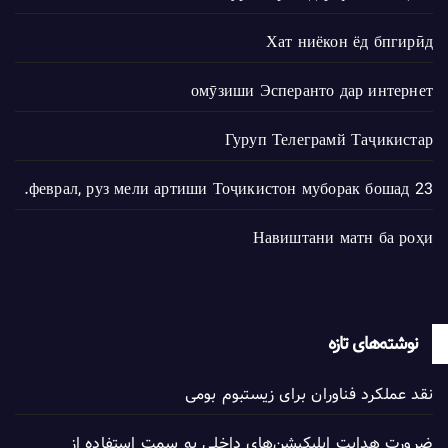
Хат ниёкон ёд бпгирӣд
омӯзиши Эсперанто дар интернет
Гуруп Телеграмй Таҷикистар
23 феврал, руз мели артиши Тоҷикистон муборак бошад.
Навиштани матн ба роҳи
نوشته‌های تازه
نقد عملکرد فناوران برای زیستبوم بومی
ضرورت هدایت اپلیکیشن‌های داخلی به سمت استفاده از