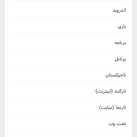
اندروید
بازی
برنامه
پرتابل
تاجیکستان
تارکده (اینترنت)
تارنما (سایت)
تحت وب