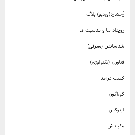
رُخشاره(ویدیو) بلاگ
رویداد ها و مناسبت ها
شناساندن (معرفی)
فناوری (تکنولوژی)
کسب درآمد
گوناگون
لینوکس
مکینتاش