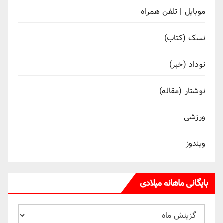
موبایل | تلفن همراه
نسک (کتاب)
نوداد (خبر)
نوشتار (مقاله)
ورزشی
ویندوز
بایگانی ماهانه میلادی
بایگانی