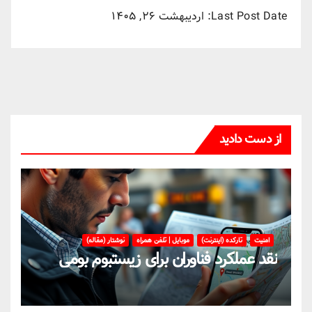
Last Post Date:
اردیبهشت ۲۶, ۱۴۰۵
از دست دادید
امنیت
تارکده (اینترنت)
موبایل | تلفن همراه
نوشتار (مقاله)
نقد عملکرد فناوران برای زیستبوم بومی