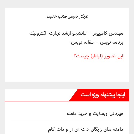
تارنگار فارسی صائب خانزاده
مهندس کامپیوتر – دانشجو ارشد تجارت الکترونیک
برنامه نویس – مقاله نویس
این تصویر (آواتار) چیست؟
اینجا پیشنهاد ویژه است
میزبانی وبسایت و خرید دامنه
دامنه های رایگان دات آی آر و دات کام