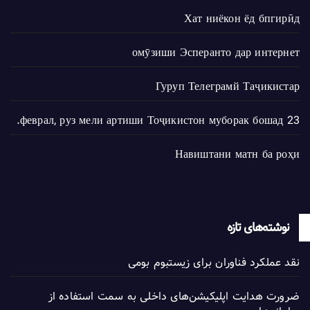
Хат ниёкон ёд бпгирӣд
омӯзиши Эсперанто дар интернет
Гуруп Телеграмй Таҷикистар
23 феврал, руз мели артиши Тоҷикистон муборак бошад.
Навиштани матн ба роҳи
نوشته‌های تازه
نقد عملکرد فناوران برای زیستبوم بومی
ضرورت هدایت اپلیکیشن‌های داخلی به سمت استفاده از