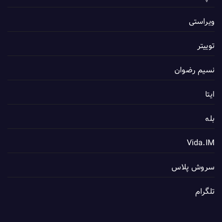
ویراستی
توییتر
نسیم رضوان
ایتا
بله
Vida.IM
سروش پلاس
تلگرام