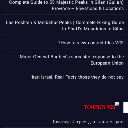
Complete Guide to 55 Majestic Peaks in Gilan (Guilan)
Province – Elevations & Locations
Las Poshteh & Molbahar Peaks | Complete Hiking Guide
to Shaft’s Mountains in Gilan
How to view contact files VCF?
Major General Bagheri’s sarcastic response to the
European Union
Iran Israel; Real Facts those they do not say!
ТОЧИКИ
Тамасхур #тером дар фазои маҷозӣ