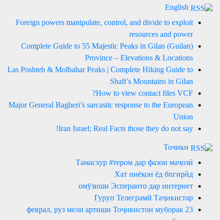
English
Foreign powers manipulate, control, and divide to exploit
resources and power
Complete Guide to 55 Majestic Peaks in Gilan (Guilan)
Province – Elevations & Locations
Las Poshteh & Molbahar Peaks | Complete Hiking Guide to
Shaft’s Mountains in Gilan
How to view contact files VCF?
Major General Bagheri’s sarcastic response to the European
Union
Iran Israel; Real Facts those they do not say!
Точики
Тамасхур #тером дар фазои маҷозӣ
Хат ниёкон ёд бпгирӣд
омӯзиши Эсперанто дар интернет
Гуруп Телеграмй Таҷикистар
23 феврал, руз мели артиши Тоҷикистон муборак