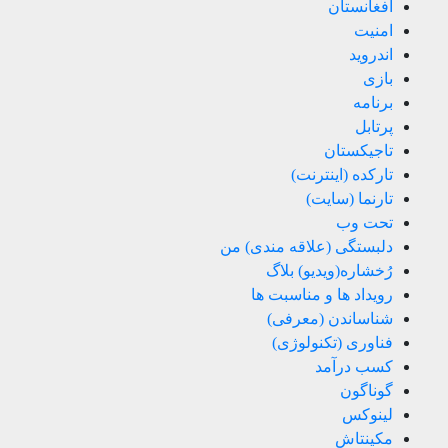
افغانستان
امنیت
اندروید
بازی
برنامه
پرتابل
تاجیکستان
تارکده (اینترنت)
تارنما (سایت)
تحت وب
دلبستگی (علاقه مندی) من
رُخشاره(ویدیو) بلاگ
رویداد ها و مناسبت ها
شناساندن (معرفی)
فناوری (تکنولوژی)
کسب درآمد
گوناگون
لینوکس
مکینتاش