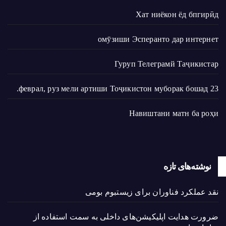
Хат ниёкон ёд бпгирӣд
омӯзиши Эсперанто дар интернет
Гуруп Телеграмй Таҷикистар
23 феврал, руз мели артиши Тоҷикистон муборак бошад.
Навиштани матн ба роҳи
نوشته‌های تازه
نقد عملکرد فناوران برای زیستبوم بومی
ضرورت هدایت اپلیکیشن‌های داخلی به سمت استفاده از