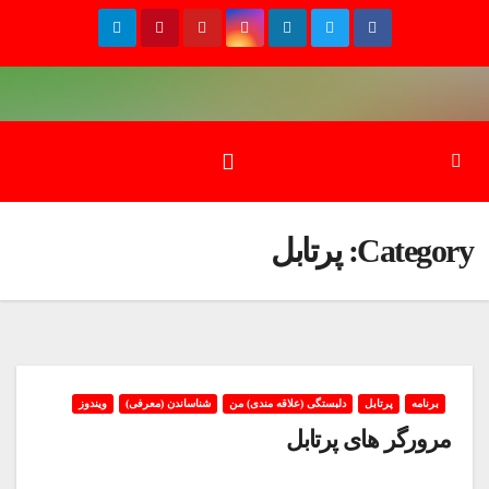
Ski
t
conten
Category:
پرتابل
برنامه
پرتابل
دلبستگی (علاقه مندی) من
شناساندن (معرفی)
ویندوز
مرورگر های پرتابل