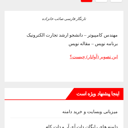
pagination
تارنگار فارسی صائب خانزاده
مهندس کامپیوتر – دانشجو ارشد تجارت الکترونیک
برنامه نویس – مقاله نویس
این تصویر (آواتار) چیست؟
اینجا پیشنهاد ویژه است
میزبانی وبسایت و خرید دامنه
دامنه های رایگان دات آی آر و دات کام