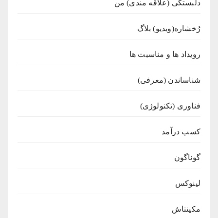
دلبستگی (علاقه مندی) من
رُخشاره(ویدیو) بلاگ
رویداد ها و مناسبت ها
شناساندن (معرفی)
فناوری (تکنولوژی)
کسب درآمد
گوناگون
لینوکس
مکینتاش