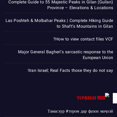
Complete Guide to 55 Majestic Peaks in Gilan (Guilan)
Province – Elevations & Locations
Las Poshteh & Molbahar Peaks | Complete Hiking Guide
to Shaft’s Mountains in Gilan
How to view contact files VCF?
Major General Bagheri’s sarcastic response to the
European Union
Iran Israel; Real Facts those they do not say!
ТОЧИКИ
Тамасхур #тером дар фазои маҷозӣ