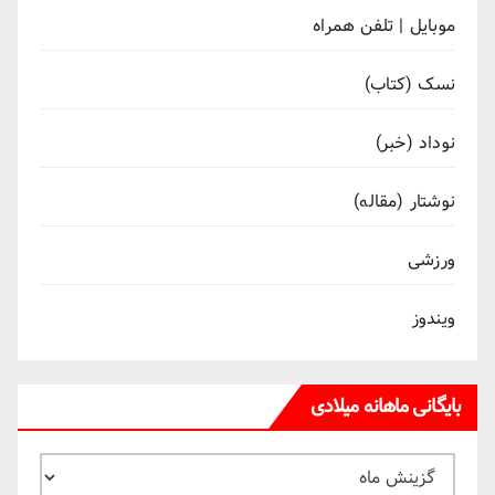
موبایل | تلفن همراه
نسک (کتاب)
نوداد (خبر)
نوشتار (مقاله)
ورزشی
ویندوز
بایگانی ماهانه میلادی
بایگانی