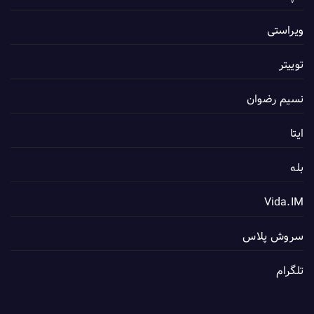
ویراستی
توییتر
نسیم رضوان
ایتا
بله
Vida.IM
سروش پلاس
تلگرام