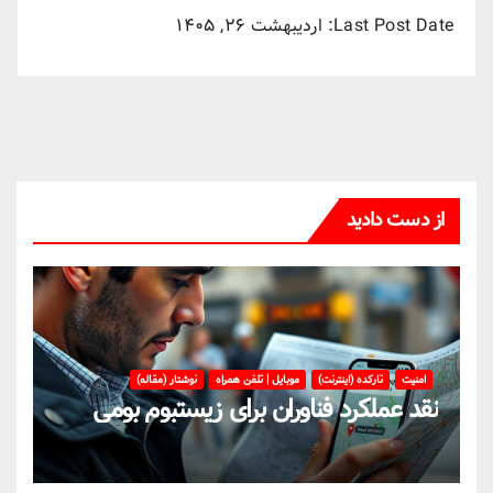
Last Post Date:
اردیبهشت ۲۶, ۱۴۰۵
از دست دادید
امنیت
تارکده (اینترنت)
موبایل | تلفن همراه
نوشتار (مقاله)
نقد عملکرد فناوران برای زیستبوم بومی