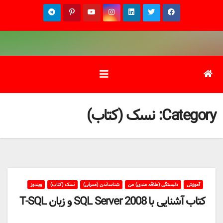
Ski
t
conten
Category:
نسک (کتاب)
آموزش
دلبستگی (علاقه مندی) من
شناساندن (معرفی)
نسک (کتاب)
ویندوز
کتاب آشنایی با SQL Server 2008 و زبان T-SQL