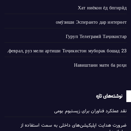
Хат ниёкон ёд бпгирӣд
омӯзиши Эсперанто дар интернет
Гуруп Телеграмй Таҷикистар
23 феврал, руз мели артиши Тоҷикистон муборак бошад.
Навиштани матн ба роҳи
نوشته‌های تازه
نقد عملکرد فناوران برای زیستبوم بومی
ضرورت هدایت اپلیکیشن‌های داخلی به سمت استفاده از