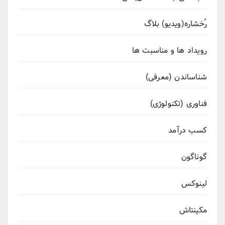
رُخشاره(ویدیو) بلاگ
رویداد ها و مناسبت ها
شناساندن (معرفی)
فناوری (تکنولوژی)
کسب درآمد
گوناگون
لینوکس
مکینتاش