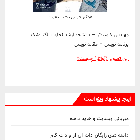
تارنگار فارسی صائب خانزاده
مهندس کامپیوتر – دانشجو ارشد تجارت الکترونیک
برنامه نویس – مقاله نویس
این تصویر (آواتار) چیست؟
اینجا پیشنهاد ویژه است
میزبانی وبسایت و خرید دامنه
دامنه های رایگان دات آی آر و دات کام