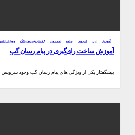
آموزش
اپل
اندروید
برنامه
تحت وب
رُخشاره(ویدیو) بلاگ
موبایل | تلف
آموزش ساخت رای‌گیری در پیام رسان گپ
پیشگفتار یکی از ویژگی های پیام رسان گپ وجود سرو