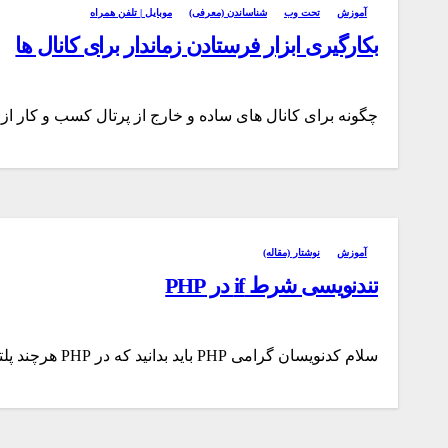
آموزش
تحت وب
شناساندن (معرفی)
موبایل | تلفن همراه
بکارگیری ابزار فرستادن زماندار برای کانال ها
چگونه برای کانال های ساده و خارج از پرتال کسب و کار از ا
آموزش
نوشتار (مقاله)
تندنویسی شرط if در PHP
سلام کدنویسان گرامی PHP باید بدانید که در PHP هرچند پلتفرم ها و فریم ورک های گوناگون و بیشماری دیده…