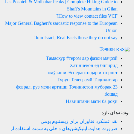
Las Poshteh & Molbahar Peaks | Complete Hiking Guide to
Shaft’s Mountains in Gilan
How to view contact files VCF?
Major General Bagheri’s sarcastic response to the European
Union
Iran Israel; Real Facts those they do not say!
Точики
Тамасхур #тером дар фазои маҷозӣ
Хат ниёкон ёд бпгирӣд
омӯзиши Эсперанто дар интернет
Гуруп Телеграмй Таҷикистар
23 феврал, руз мели артиши Тоҷикистон муборак
бошад.
Навиштани матн ба роҳи
نوشته‌های تازه
نقد عملکرد فناوران برای زیستبوم بومی
ضرورت هدایت اپلیکیشن‌های داخلی به سمت استفاده از