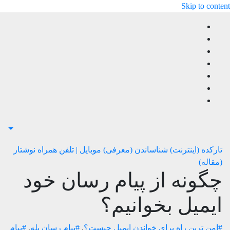
Skip to content
تارکده (اینترنت)
شناساندن (معرفی)
موبایل | تلفن همراه
نوشتار
(مقاله)
چگونه از پیام رسان خود
ایمیل بخوانیم؟
#امن ترین راه برای خواندن ایمیل چیست؟
,
#پیام رسان بله
,
#پیام