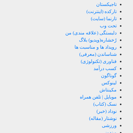
تاجیکستان
تارکده (اینترنت)
تارنما (سایت)
تحت وب
دلبستگی (علاقه مندی) من
رُخشاره(ویدیو) بلاگ
رویداد ها و مناسبت ها
شناساندن (معرفی)
فناوری (تکنولوژی)
کسب درآمد
گوناگون
لینوکس
مکینتاش
موبایل | تلفن همراه
نسک (کتاب)
نوداد (خبر)
نوشتار (مقاله)
ورزشی
ویندوز