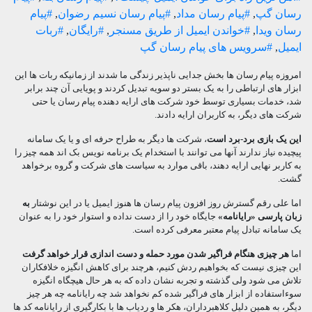
رسان گپ
,
#پیام رسان مداد
,
#پیام رسان نسیم رضوان
,
#پیام
رسان ویدا
,
#خواندن ایمیل از طریق مسنجر
,
#رایگان
,
#ربات
ایمیل
,
#سرویس های پیام رسان گپ
امروزه پیام رسان ها بخش جدایی ناپذیر زندگی ما شدند از زمانیکه ربات ها این
ابزار های ارتباطی را به یک بستر دو سویه تبدیل کردند و پویایی آن چند برابر
شد، خدمات بسیاری توسط خود شرکت های ارایه دهنده پیام رسان یا حتی
شرکت های دیگر، به کاربران ارایه دادند.
این یک بازی برد-برد است
، شرکت ها دیگر به طراح حرفه ای و یا یک سامانه
پیچیده نیاز ندارند آنها می توانند با استخدام یک برنامه نویس بک اند همه چیز را
به کاربر نهایی ارایه دهند، باقی موارد به سیاست های شرکت و گروه برخواهد
گشت.
اما علی رقم گسترش روز افزون پیام رسان ها هنوز ایمیل یا در این نوشتار
به
زبان پارسی «رایانامه»
جایگاه خود را از دست نداده و استوار خود را به عنوان
یک سامانه تبادل پیام معتبر معرفی کرده است.
اما
هر چیزی هنگام فراگیر شدن مورد حمله و دست اندازی قرار خواهد گرفت
این چیزی نیست که بخواهیم ردش کنیم، هرچند برای کاهش انگیزه خلافکاران
تلاش می شود ولی گذشته و تجربه نشان داده که به هر حال هیچگاه انگیزه
سوءاستفاده از ابزار های فراگیر شده کم نخواهد شد چه رایانامه چه هر چیز
دیگر، به همین دلیل کلاهبرداران، هکر ها و ردیاب ها با بکارگیری از رایانامه کد ها