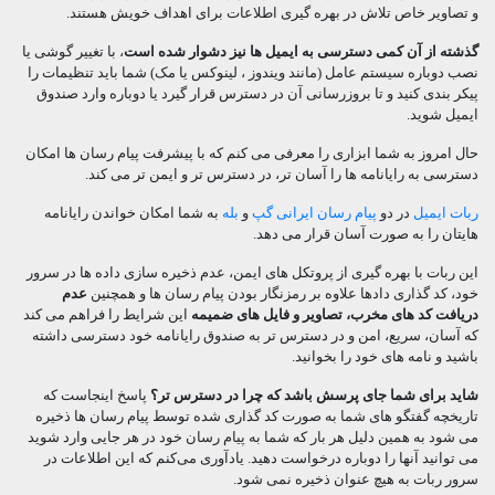
و تصاویر خاص تلاش در بهره گیری اطلاعات برای اهداف خویش هستند.
گذشته از آن کمی دسترسی به ایمیل ها نیز دشوار شده است
، با تغییر گوشی یا
نصب دوباره سیستم عامل (مانند ویندوز ، لینوکس یا مک) شما باید تنظیمات را
پیکر بندی کنید و تا بروزرسانی آن در دسترس قرار گیرد یا دوباره وارد صندوق
ایمیل شوید.
حال امروز به شما ابزاری را معرفی می کنم که با پیشرفت پیام رسان ها امکان
دسترسی به رایانامه ها را آسان تر، در دسترس تر و ایمن تر می کند.
ربات ایمیل
در دو
پیام رسان ایرانی گپ
و
بله
به شما امکان خواندن رایانامه
هایتان را به صورت آسان قرار می دهد.
این ربات با بهره گیری از پروتکل های ایمن، عدم ذخیره سازی داده ها در سرور
خود، کد گذاری دادها علاوه بر رمزنگار بودن پیام رسان ها و همچنین
عدم
دریافت کد های مخرب، تصاویر و فایل های ضمیمه
این شرایط را فراهم می کند
که آسان، سریع، امن و در دسترس تر به صندوق رایانامه خود دسترسی داشته
باشید و نامه های خود را بخوانید.
شاید برای شما جای پرسش باشد که چرا در دسترس تر؟
پاسخ اینجاست که
تاریخچه گفتگو های شما به صورت کد گذاری شده توسط پیام رسان ها ذخیره
می شود به همین دلیل هر بار که شما به پیام رسان خود در هر جایی وارد شوید
می توانید آنها را دوباره درخواست دهید. یادآوری می‌کنم که این اطلاعات در
سرور ربات به هیچ عنوان ذخیره نمی شود.