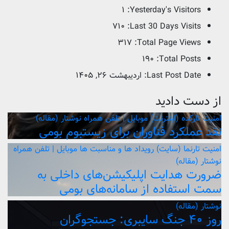
۱
Yesterday's Visitors:
۷۱۰
Last 30 Days Visits:
۳۱۷
Total Page Views:
۱۹۰
Total Posts:
Last Post Date:
اردیبهشت ۲۶, ۱۴۰۵
از دست دادید
امنیت
تارکده (اینترنت)
موبایل | تلفن همراه
نوشتار (مقاله)
نقد عملکرد فناوران برای زیستبوم بومی
امنیت
تارنما (سایت)
رویداد ها و مناسبت ها
موبایل | تلفن همراه
نوشتار (مقاله)
ضرورت هدایت اپلیکیشن‌های داخلی به
سمت استفاده از سامانه‌های بومی
نوشتار (مقاله)
روز ۴۰ جنگ سایبری: جستجوگران