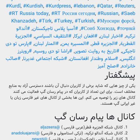
#Kurdî
,
#Kurdish
,
#Kurdpress
,
#lebanon
,
#Qatar
,
#Reuters
,
#RT Russia today
,
#RT Россия сегодня
,
#Russian
,
#Saeb
Khanzadeh
,
#Türk
,
#Turkey
,
#Turkish
,
#Муосири форсӣ
,
#тоҷикӣ
,
#Соиб Хонзода
,
#آسیا پلاس تاجیکستان
,
#آندالو
ترکیه
,
#اخبار لبنان
,
#افغان ایرکا
,
#التثقيف السياسي
,
#الجزيرة
القطرية
,
#الجزیره قطر
,
#المسیره یمن
,
#المنار لبنان
,
#پارس تو دی
تاجیکی
,
#تاریخ به روایت تصویر
,
#راشا تو دی روسیه
,
#رویترز
انگلیس
,
#سلام وطندار افغانستان
,
#شبکه اجتماعی غدیرنا
,
#صائب
خانزاده
,
#صلح آمیز
پیشگفتار
یکی از چیز هایی که شاید برخی از کاربران دنبال آن باشند دسترسی آزاد به منابع
مختلف است. برای این تعداد از کاربران که در پیام رسان گپ فعالیت می کنند
کانال های زیر را توصیه می کنم. این ها بخشی از کانال های غیر فارسی زبان یا
غیر ایرانی گپ هستند.
کانال ها پیام رسان گپ
کانال شبکه الجزیره قطر(عربی فارسی )
@aljazeera
کانال شبکه آندالو ترکیه، (ترکی استامبولی و فارسی)
@anadoluajansi
کانال آسیا پلاس تاجیکستان (روسی و فارسی)
@newstj