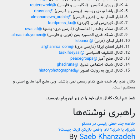
کانال رویترز انگلیس، (انگلیسی و فارسی)
@reutersworld
کانال راشا تو دی روسیه، (روسی و فارسی)
@rtrussian
اخبار المنار لبنان (عربی فارسی)
@almanarnews_arabic
کانال کوردپرس ایران (کوردی)
@kurdpress_ku
کانال سلام وطندار افغانستان (فارسی دری- پشتو)
@swa_af
کانال شبکه خبری المسیره یمن (عربی و فارسی)
@almasirah.yemen
اخبار لبنان (عربی)
@lebanon
اخبار افغان ایرکا (فارسی دری)
@afghanirca_com
کانال التثقیف السیاسی
@taskifseyasi
کانال صلح آمیز
@peacegroups
کانال شبکه اجتماعی غدیرنا
@ghadiruna
کانال تاریخ به روایت تصویر
@historyphotographed
کانال های یاد شده هیچ کدام رسمی نمی باشند. ولی منبع آنها منابع اصلی و
مستقیم است.
شما هم لینک کانال های خود را در زیر این پیام بنویسید.
راهبری نوشته‌ها
خلاصه چند خطی رئیسی در مسکو
شیرزاد یا شرزد؟ نام واقعی بازیکن ازبک چیست؟
By
Saeb Khanzadeh