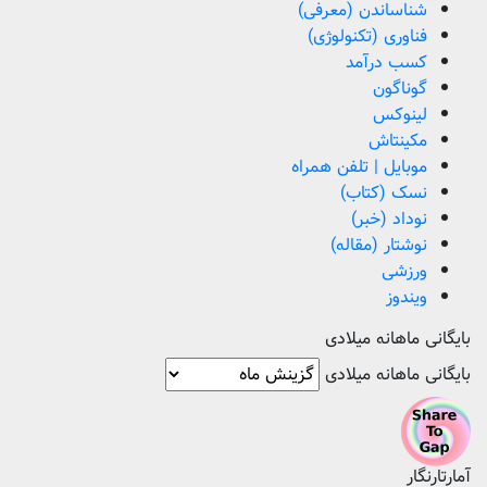
شناساندن (معرفی)
فناوری (تکنولوژی)
کسب درآمد
گوناگون
لینوکس
مکینتاش
موبایل | تلفن همراه
نسک (کتاب)
نوداد (خبر)
نوشتار (مقاله)
ورزشی
ویندوز
بایگانی ماهانه میلادی
بایگانی ماهانه میلادی
آمارتارنگار