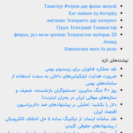
Тамасхур #тером дар фазои маҷозӣ
Хат ниёкон ёд бпгирӣд
омӯзиши Эсперанто дар интернет
Гуруп Телеграмй Таҷикистар
23 феврал, руз мели артиши Тоҷикистон муборак
бошад.
Навиштани матн ба роҳи
نوشته‌های تازه
نقد عملکرد فناوران برای زیستبوم بومی
ضرورت هدایت اپلیکیشن‌های داخلی به سمت استفاده از
سامانه‌های بومی
روز ۴۰ جنگ سایبری: جستجوگران بازنشسته، ضعیف و
ستاره‌های موقتی ایران در بحران اینترنت!
دلار را بکشید: تحلیلی بر پیشنهادهای ضد دلاریزاسیون
اقتصاد ایران
نقد سامانه اینماد: از تیکتینگ ساده تا حل اختلاف الکترونیکی
| پیشنهادهای حقوقی کلیدی