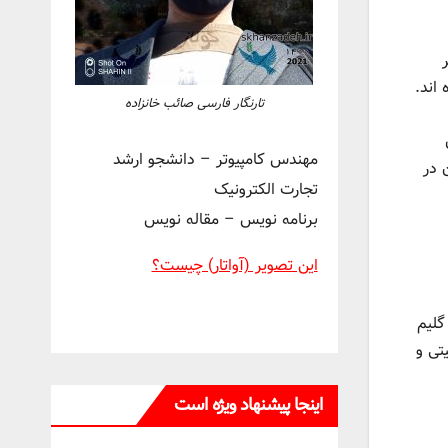
اند.
تارنگار فارسی صائب خانزاده
مهندس کامپیوتر – دانشجو ارشد
 در
تجارت الکترونیک
برنامه نویس – مقاله نویس
این تصویر (آواتار) چیست؟
گلیم
تی و
اینجا پیشنهاد ویژه است