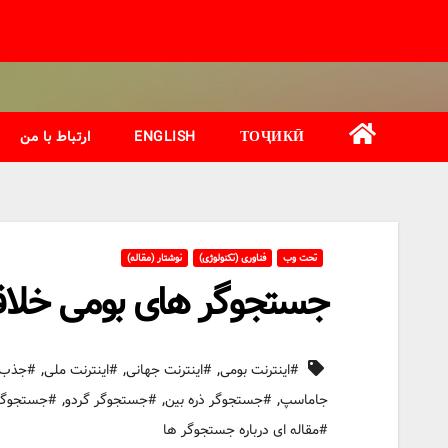
Ski
t
conten
ТОҶИКӢ
ENGLISH
ارتباط با من
تحت وب
فناوری (تکنولوژی)
نوشتار (مقاله)
جستجوگر های بومی خلاقان
,
,
,
#اینترنت بومی
#اینترنت جهانی
#اینترنت ملی
#جذب س
,
,
,
جاماسپ
#جستجوگر ذره بین
#جستجوگر گردو
#جستجوگر
#مقاله ای درباره جستجوگر ها