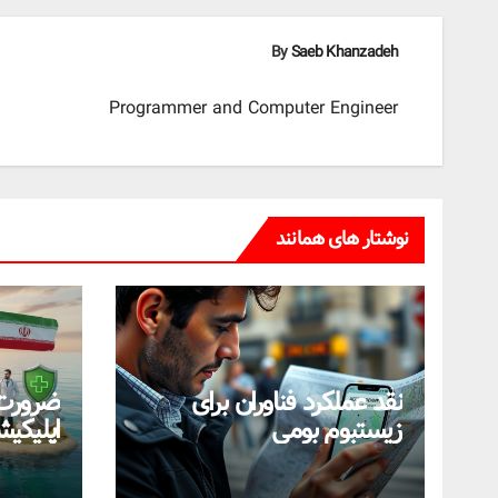
By
Saeb Khanzadeh
Programmer and Computer Engineer
نوشتار های همانند
نقد عملکرد فناوران برای
ضرورت
زیستبوم بومی
اپلیکی
سمت اس
بومی