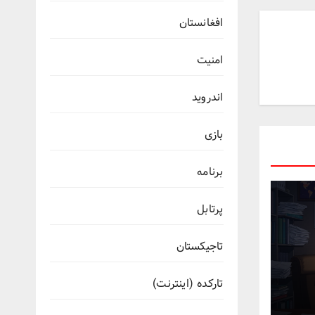
افغانستان
امنیت
اندروید
بازی
برنامه
پرتابل
تاجیکستان
تارکده (اینترنت)
تی