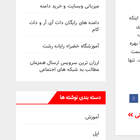
میزبانی وبسایت و خرید دامنه
ینکه
دامنه های رایگان دات آی آر و دات
ی
کام
ک
 بهره
آموزشگاه خضراء رایانه رشت
 سمت
 تنها
ارزان ترین سرویس ارسال همزمان
مطالب به شبکه های اجتماعی
دسته بندی نوشته ها
نی
آموزش
اپل