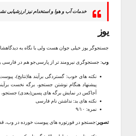
خدمات آب و هوا و استخدام نیز ارزشیابی نش
یوز
جستجوگر یوز خیلی جوان هست ولی با نگاه به دیدگاهشان د
وب
: جستجوگری نیرومند تر از پارسی‌جو هم در فارسی و
نکته های خوب: گستردگی برآیند ها(نتایج)، پیوست 
پیشنهاد هنگام نوشتن جستجو، برگه نخست برآیند
آجاکس در نمایش برگه های پسین(بعدی) جستجو، پیون
نکته های بد: نداشتن نام فارسی
نمره: ۹/۱۰
تصویر
:جستجو در فورتوره های پیوست خورده در وب، قدر