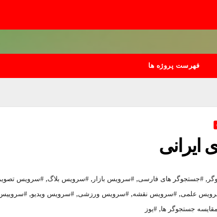
فهرست پروژه ها
 ایرانی
,
,
,
,
گر
#جستجوگر های فارسی
#سرویس بازار
#سرویس بلاگ
#سرویس تصویر
,
,
,
,
ویس علمی
#سرویس نقشه
#سرویس ورزشی
#سرویس ویدیو
#سروییس
,
قایسه جستجوگر ها
#یوز