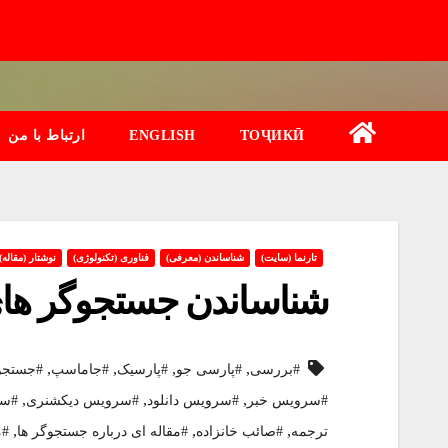
Ski
t
conten
ТОҶИКӢ
ENGLISH
ارتباط با من
تارنما (سایت)
شناساندن (معرفی)
فناوری (تکنولوژی)
نوشتار (مقاله)
شناساندن جستجوگر های
,
,
,
,
#بررسی
#پارسی جو
#پارسیک
#جاماسپ
#جستجو
,
,
,
#سرویس خبر
#سرویس دانلود
#سرویس دیکشنری
#سر
,
,
,
ترجمه
#صائب خانزاده
#مقاله ای درباره جستجوگر ها
#م