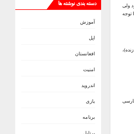
دسته بندی نوشته ها
د ولی
 توجه
آموزش
اپل
نده)،
افغانستان
امنیت
اندروید
فارسی
بازی
برنامه
پرتابل