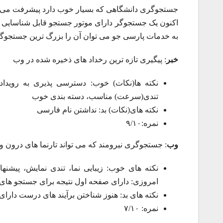
جستجوگری دانشگاهی که بسیار خوب دارد پیشرفت می کند.
اکنون یک جستجوگر دارای موتور جستجو قابل شناسایی در 
به خدمات پارسی جو می توان آن را بزرگ ترین جستجوگر ا
خبر
: پیگیری تازه ترین رخداد های ذخیره شده در وب
نکته ها(نکات) خوب: دسترسی پذیری به رویداد 
تندی(سرعت) مناسب، دسته بندی خوب
نکته های(نکات) بد: نداشتن نام فارسی
نمره:۹/۱۰
وب
: جستجوگری نیرومند که می تواند تارنما های درون و ب
نکته های خوب: زیبایی نما، تندی نمایش، پیشنه
امروزی: دارای صفحه اول نتیجه برای جستجو های
نکته های بد: هنوز شناختن برآیند های درست دارا
نمره: ۷/۱۰