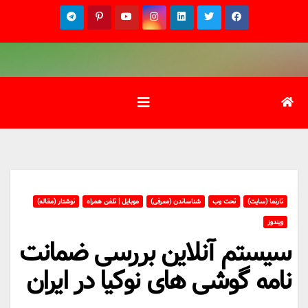
Ski
t
conten
تارنما (سایت)
تحت وب
شناساندن (معرفی)
موبایل | تلفن همراه
نوشتار (مقاله)
ویندوز
سیستم آنلاین بررسی ضمانت
نامه گوشی های نوکیا در ایران