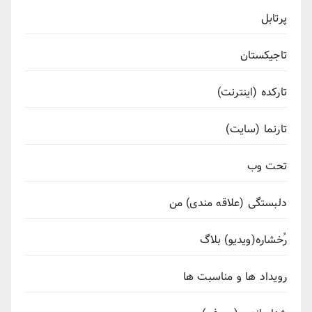
پرتابل
تاجیکستان
تارکده (اینترنت)
تارنما (سایت)
تحت وب
دلبستگی (علاقه مندی) من
رُخشاره(ویدیو) بلاگ
رویداد ها و مناسبت ها