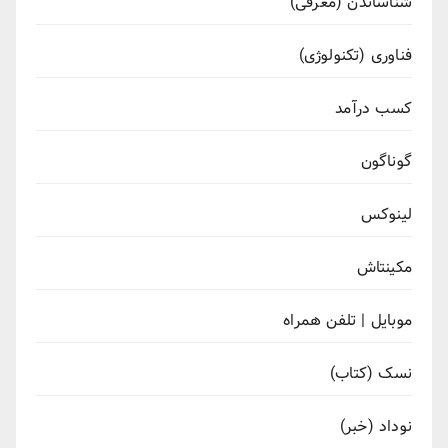
شناساندن (معرفی)
فناوری (تکنولوژی)
کسب درآمد
گوناگون
لینوکس
مکینتاش
موبایل | تلفن همراه
نسک (کتاب)
نوداد (خبر)