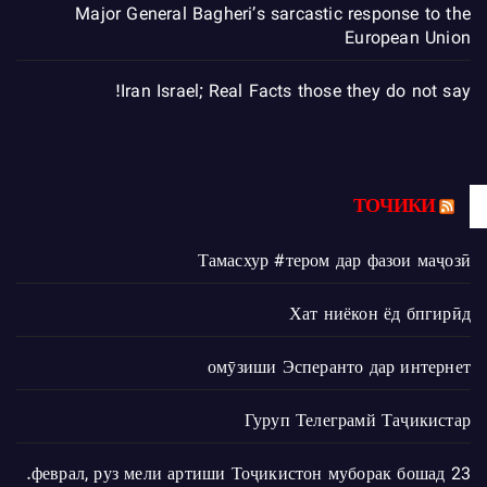
Major General Bagheri’s sarcastic response to the
European Union
Iran Israel; Real Facts those they do not say!
ТОЧИКИ
Тамасхур #тером дар фазои маҷозӣ
Хат ниёкон ёд бпгирӣд
омӯзиши Эсперанто дар интернет
Гуруп Телеграмй Таҷикистар
23 феврал, руз мели артиши Тоҷикистон муборак бошад.