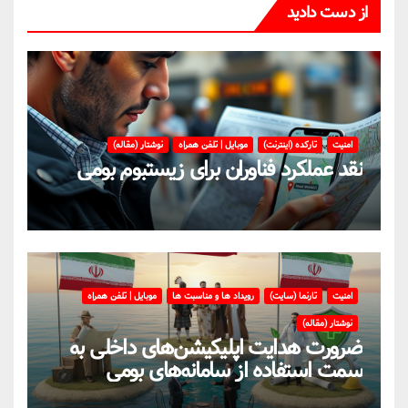
از دست دادید
امنیت
تارکده (اینترنت)
موبایل | تلفن همراه
نوشتار (مقاله)
نقد عملکرد فناوران برای زیستبوم بومی
امنیت
تارنما (سایت)
رویداد ها و مناسبت ها
موبایل | تلفن همراه
نوشتار (مقاله)
ضرورت هدایت اپلیکیشن‌های داخلی به
سمت استفاده از سامانه‌های بومی