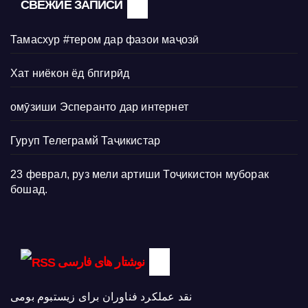
СВЕЖИЕ ЗАПИСИ
Тамасхур #тером дар фазои маҷозӣ
Хат ниёкон ёд бпгирӣд
омӯзиши Эсперанто дар интернет
Гуруп Телеграмй Таҷикистар
23 феврал, руз мели артиши Тоҷикистон муборак
бошад.
نوشتار های فارسی
نقد عملکرد فناوران برای زیستبوم بومی