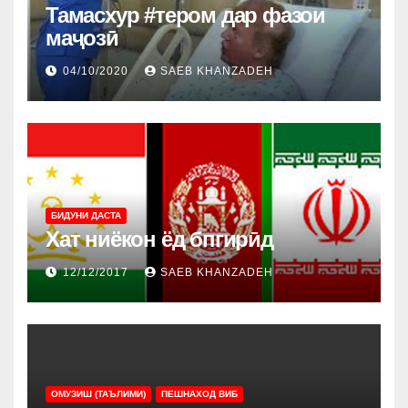
Тамасхур #тером дар фазои
маҷозӣ
04/10/2020
SAEB KHANZADEH
БИДУНИ ДАСТА
Хат ниёкон ёд бпгирӣд
12/12/2017
SAEB KHANZADEH
ОМУЗИШ (ТАЪЛИМИ)
ПЕШНАХОД ВИБ