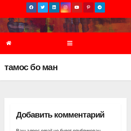
Перейти
к
содержимому
тамос бо ман
Добавить комментарий
Ваш адрес email не будет опубликован.