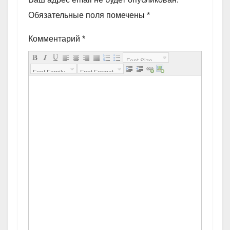
Обязательные поля помечены
*
Комментарий
*
Font Size...
Font Family.
Font Format
..
...