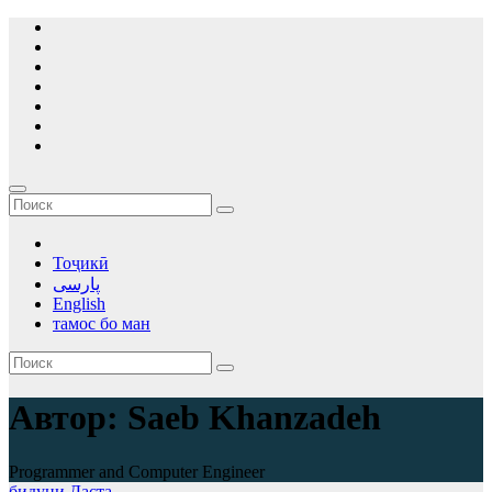
Перейти
к
содержимому
Тоҷикӣ
پارسی
English
тамос бо ман
Автор:
Saeb Khanzadeh
Programmer and Computer Engineer
бидуни Даста