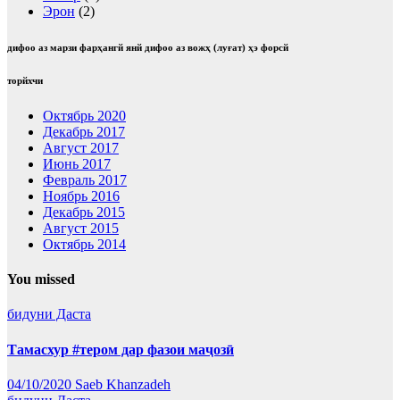
Эрон
(2)
дифоо аз марзи фарҳангй янй дифоо аз вожҳ (луғат) ҳэ форсй
торйхчи
Октябрь 2020
Декабрь 2017
Август 2017
Июнь 2017
Февраль 2017
Ноябрь 2016
Декабрь 2015
Август 2015
Октябрь 2014
You missed
бидуни Даста
Тамасхур #тером дар фазои маҷозӣ
04/10/2020
Saeb Khanzadeh