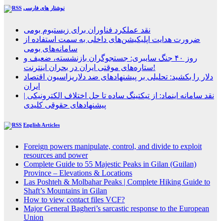
نوشتار های فارسی
نقد عملکرد فناوران برای زیستبوم بومی
ضرورت هدایت اپلیکیشن‌های داخلی به سمت استفاده از
سامانه‌های بومی
روز ۴۰ جنگ سایبری: جستجوگران بازنشسته، ضعیف و
ستاره‌های موقتی ایران در بحران اینترنت!
دلار را بکشید: تحلیلی بر پیشنهادهای ضد دلاریزاسیون اقتصاد
ایران
نقد سامانه اینماد: از تیکتینگ ساده تا حل اختلاف الکترونیکی |
پیشنهادهای حقوقی کلیدی
English Articles
Foreign powers manipulate, control, and divide to exploit
resources and power
Complete Guide to 55 Majestic Peaks in Gilan (Guilan)
Province – Elevations & Locations
Las Poshteh & Molbahar Peaks | Complete Hiking Guide to
Shaft’s Mountains in Gilan
How to view contact files VCF?
Major General Bagheri’s sarcastic response to the European
Union