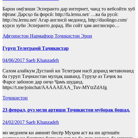
Барои омӯзиши Эсперанто дар интернет, чанд то вебсойти хуб
ёфтам: Дарсҳо ба форсӣ: http://fa.lernu.net/ …ва ба русӣ:
http://ru.lernu.net/ Агар англисӣ медонед, http://duolingo.com/
курси хуби Эсперанто дорад. Ин сойт ҳам англисиро…
Афғонистон
Нармафзор
Точикистон
Эрон
Гуруп Телеграмй Таҷикистар
04/06/2017
Saeb Khanzadeh
Салом алайкум Дустанӣ ки Телеграм насб доранд метавонанд
ба гуруп Таҷикистан мулҳақ шаванд. Гуруҳе аз Таҷик ва
Фарсе забонон дар онҷо Ҷамъ шуданд.
https://t.me/joinchat/AAAAAEAA_Tuv-MYtzZdAfg
Точикистон
23 феврал, руз мели артиши Тоҷикистон муборак бошад.
24/02/2017
Saeb Khanzadeh
мо медонем ки амният бисёр Муҳим аст ва ин артишён