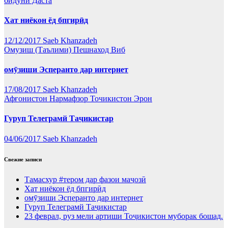
бидуни Даста
Хат ниёкон ёд бпгирӣд
12/12/2017
Saeb Khanzadeh
Омузиш (Таълими)
Пешнаход Виб
омӯзиши Эсперанто дар интернет
17/08/2017
Saeb Khanzadeh
Афғонистон
Нармафзор
Точикистон
Эрон
Гуруп Телеграмй Таҷикистар
04/06/2017
Saeb Khanzadeh
Свежие записи
Тамасхур #тером дар фазои маҷозӣ
Хат ниёкон ёд бпгирӣд
омӯзиши Эсперанто дар интернет
Гуруп Телеграмй Таҷикистар
23 феврал, руз мели артиши Тоҷикистон муборак бошад.