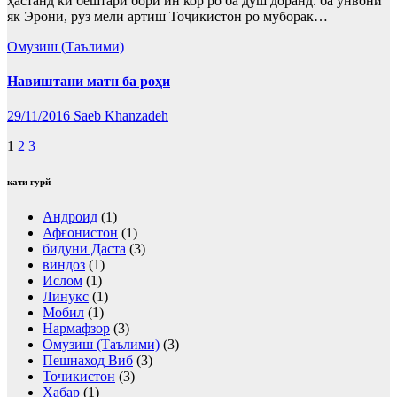
ҳастанд ки бештари бори ин кор ро ба душ доранд. ба унвони
як Эрони, руз мели артиш Тоҷикистон ро муборак…
Омузиш (Таълими)
Навиштани матн ба роҳи
29/11/2016
Saeb Khanzadeh
Пагинация
1
2
3
записей
кати гурй
Андроид
(1)
Афғонистон
(1)
бидуни Даста
(3)
виндоз
(1)
Ислом
(1)
Линукс
(1)
Мобил
(1)
Нармафзор
(3)
Омузиш (Таълими)
(3)
Пешнаход Виб
(3)
Точикистон
(3)
Хабар
(1)