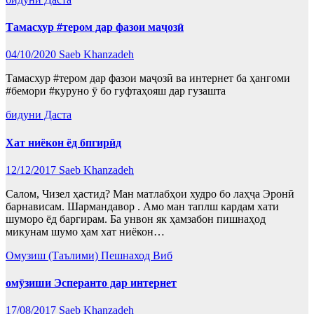
Тамасхур #тером дар фазои маҷозӣ
04/10/2020
Saeb Khanzadeh
Тамасхур #тером дар фазои маҷозӣ ва интернет ба ҳангоми
#бемори #куруно ӯ бо гуфтаҳояш дар гузашта
бидуни Даста
Хат ниёкон ёд бпгирӣд
12/12/2017
Saeb Khanzadeh
Салом, Чизел ҳастид? Ман матлабҳои худро бо лаҳҷа Эронӣ
барнависам. Шармандавор . Амо ман таплш кардам хати
шуморо ёд баргирам. Ба унвон як ҳамзабон пишнаҳод
микунам шумо ҳам хат ниёкон…
Омузиш (Таълими)
Пешнаход Виб
омӯзиши Эсперанто дар интернет
17/08/2017
Saeb Khanzadeh