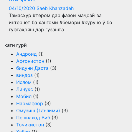
04/10/2020
Saeb Khanzadeh
Тамасхур #тером дар фазои маҷозӣ ва
интернет ба ҳангоми #бемори #куруно ӯ бо
гуфтаҳояш дар гузашта
кати гурй
Андроид
(1)
Афғонистон
(1)
бидуни Даста
(3)
виндоз
(1)
Ислом
(1)
Линукс
(1)
Мобил
(1)
Нармафзор
(3)
Омузиш (Таълими)
(3)
Пешнаход Виб
(3)
Точикистон
(3)
Хабар
(1)