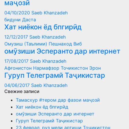
маҷозӣ
04/10/2020
Saeb Khanzadeh
бидуни Даста
Хат ниёкон ёд бпгирӣд
12/12/2017
Saeb Khanzadeh
Омузиш (Таълими)
Пешнаход Виб
омӯзиши Эсперанто дар интернет
17/08/2017
Saeb Khanzadeh
Афғонистон
Нармафзор
Точикистон
Эрон
Гуруп Телеграмй Таҷикистар
04/06/2017
Saeb Khanzadeh
Свежие записи
Тамасхур #тером дар фазои маҷозӣ
Хат ниёкон ёд бпгирӣд
омӯзиши Эсперанто дар интернет
Гуруп Телеграмй Таҷикистар
23 феврал, руз мели артиши Тоҷикистон