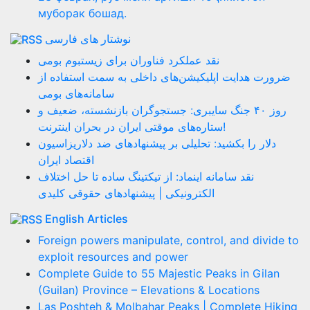
муборак бошад.
نوشتار های فارسی
نقد عملکرد فناوران برای زیستبوم بومی
ضرورت هدایت اپلیکیشن‌های داخلی به سمت استفاده از
سامانه‌های بومی
روز ۴۰ جنگ سایبری: جستجوگران بازنشسته، ضعیف و
ستاره‌های موقتی ایران در بحران اینترنت!
دلار را بکشید: تحلیلی بر پیشنهادهای ضد دلاریزاسیون
اقتصاد ایران
نقد سامانه اینماد: از تیکتینگ ساده تا حل اختلاف
الکترونیکی | پیشنهادهای حقوقی کلیدی
English Articles
Foreign powers manipulate, control, and divide to
exploit resources and power
Complete Guide to 55 Majestic Peaks in Gilan
(Guilan) Province – Elevations & Locations
Las Poshteh & Molbahar Peaks | Complete Hiking