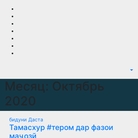
Перейти
к
содержимому
Месяц:
Октябрь
2020
бидуни Даста
Тамасхур #тером дар фазои
маҷозӣ