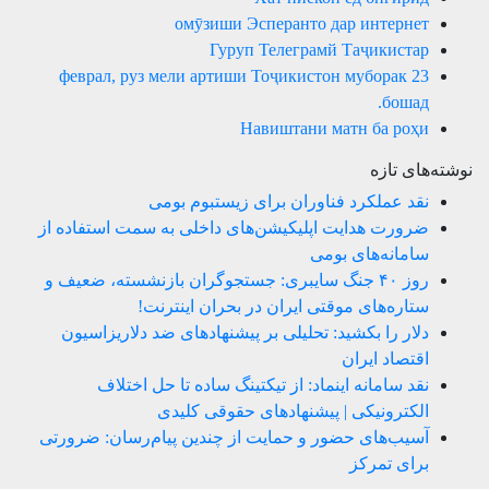
омӯзиши Эсперанто дар интернет
Гуруп Телеграмй Таҷикистар
23 феврал, руз мели артиши Тоҷикистон муборак
бошад.
Навиштани матн ба роҳи
نوشته‌های تازه
نقد عملکرد فناوران برای زیستبوم بومی
ضرورت هدایت اپلیکیشن‌های داخلی به سمت استفاده از
سامانه‌های بومی
روز ۴۰ جنگ سایبری: جستجوگران بازنشسته، ضعیف و
ستاره‌های موقتی ایران در بحران اینترنت!
دلار را بکشید: تحلیلی بر پیشنهادهای ضد دلاریزاسیون
اقتصاد ایران
نقد سامانه اینماد: از تیکتینگ ساده تا حل اختلاف
الکترونیکی | پیشنهادهای حقوقی کلیدی
آسیب‌های حضور و حمایت از چندین پیام‌رسان: ضرورتی
برای تمرکز