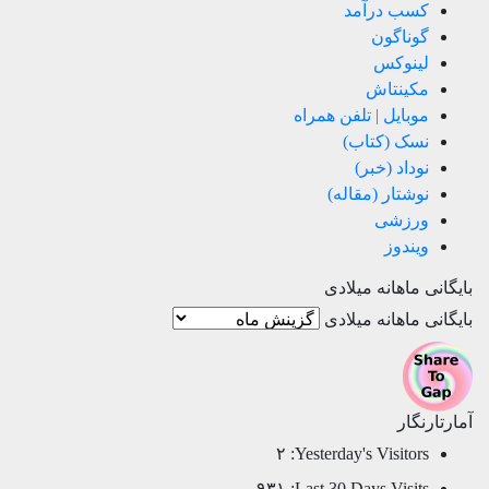
کسب درآمد
گوناگون
لینوکس
مکینتاش
موبایل | تلفن همراه
نسک (کتاب)
نوداد (خبر)
نوشتار (مقاله)
ورزشی
ویندوز
بایگانی ماهانه میلادی
بایگانی ماهانه میلادی
آمارتارنگار
۲
Yesterday's Visitors:
۹۳۱
Last 30 Days Visits: