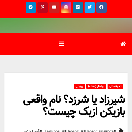
Ski
t
conten
تاجیکستان
نوشتار (مقاله)
ورزشی
شیرزاد یا شرزد؟ نام واقعی
بازیکن ازبک چیست؟
,
,
,
#Темиров
#Шерзод темиров
#Шерзод
#آسیا پلاس