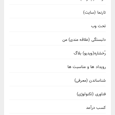
تارنما (سایت)
تحت وب
دلبستگی (علاقه مندی) من
رُخشاره(ویدیو) بلاگ
رویداد ها و مناسبت ها
شناساندن (معرفی)
فناوری (تکنولوژی)
کسب درآمد