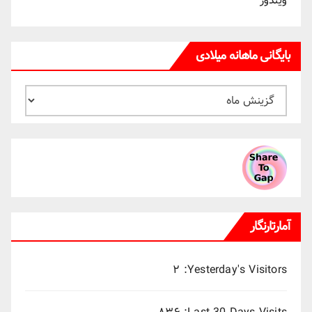
ویندوز
بایگانی ماهانه میلادی
بایگانی
ماهانه
میلادی
آمارتارنگار
۲
Yesterday's Visitors: