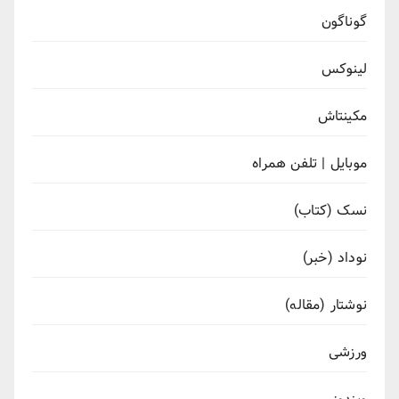
گوناگون
لینوکس
مکینتاش
موبایل | تلفن همراه
نسک (کتاب)
نوداد (خبر)
نوشتار (مقاله)
ورزشی