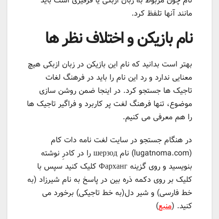
نام چون مربوط به زبان ازبکی یا قرقیزی است باید
مانند آنها تلفظ کرد.
نام بازیکن و اختلاف نظر ها
بهتر است بدانید که نام این بازیکن در زبان ازبکی هیچ
معنایی ندارد و رد این نام را باید در فرهنگ لغات
تاجیک ها جستجو کرد. در اینجا ضمن روشن سازی
موضوع، تنها فرهنگ لغت پر کاربرد و فراگیر تاجیک ها
را هم معرفی می کنیم.
در هنگام جستجو در سایت لغت نامه دات کام
(lugatnoma.com) نام шерзод را در کادرِ نوشته
بنویسید و روی گزینه Фарханг کلیک کنید سپس با
کلیک بر روی دکمه ذره بین در پاسخ به نام شیرزاد (به
خط فارسی) و شیر دل(به خط تاجیکی) برخورد می
کنید. (
منبع
)