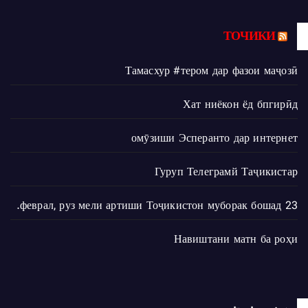
ТОЧИКИ
Тамасхур #тером дар фазои маҷозӣ
Хат ниёкон ёд бпгирӣд
омӯзиши Эсперанто дар интернет
Гуруп Телеграмй Таҷикистар
23 феврал, руз мели артиши Тоҷикистон муборак бошад.
Навиштани матн ба роҳи