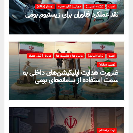
امنیت
تارکده (اینترنت)
موبایل | تلفن همراه
نوشتار (مقاله)
نقد عملکرد فناوران برای زیستبوم بومی
امنیت
تارنما (سایت)
رویداد ها و مناسبت ها
موبایل | تلفن همراه
نوشتار (مقاله)
ضرورت هدایت اپلیکیشن‌های داخلی به
سمت استفاده از سامانه‌های بومی
نوشتار (مقاله)