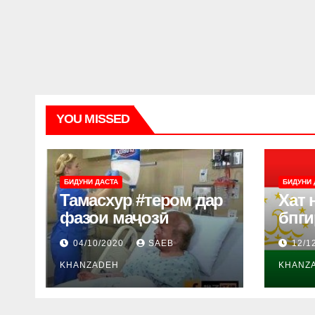
YOU MISSED
БИДУНИ ДАСТА
БИДУНИ 
Тамасхур #тером дар
Хат 
фазои маҷозӣ
бпг
04/10/2020
SAEB
12/1
KHANZADEH
KHANZ