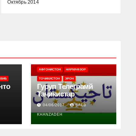
Октябрь 2014
АФҒОНИСТОН
НАРМАФЗОР
 ВИБ
ТОЧИКИСТОН
ЭРОН
нто
Гуруп Телеграмй
Таҷикистар
04/06/2017
SAEB
KHANZADEH