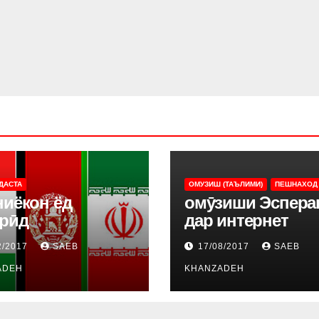
ДАСТА
ОМУЗИШ (ТАЪЛИМИ)
ПЕШНАХОД
ниёкон ёд
омӯзиши Эспера
ирӣд
дар интернет
2/2017
SAEB
17/08/2017
SAEB
ADEH
KHANZADEH