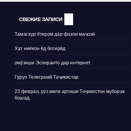
СВЕЖИЕ ЗАПИСИ
Тамасхур #тером дар фазои маҷозӣ
Хат ниёкон ёд бпгирӣд
омӯзиши Эсперанто дар интернет
Гуруп Телеграмй Таҷикистар
23 феврал, руз мели артиши Тоҷикистон муборак
бошад.