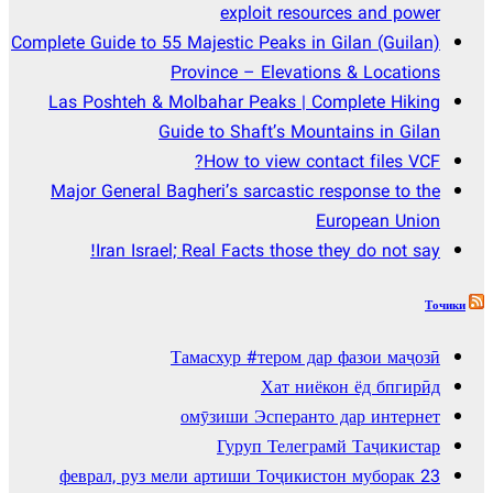
exploit resources and power
Complete Guide to 55 Majestic Peaks in Gilan (Guilan)
Province – Elevations & Locations
Las Poshteh & Molbahar Peaks | Complete Hiking
Guide to Shaft’s Mountains in Gilan
How to view contact files VCF?
Major General Bagheri’s sarcastic response to the
European Union
Iran Israel; Real Facts those they do not say!
Точики
Тамасхур #тером дар фазои маҷозӣ
Хат ниёкон ёд бпгирӣд
омӯзиши Эсперанто дар интернет
Гуруп Телеграмй Таҷикистар
23 феврал, руз мели артиши Тоҷикистон муборак