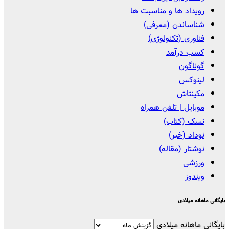
رویداد ها و مناسبت ها
شناساندن (معرفی)
فناوری (تکنولوژی)
کسب درآمد
گوناگون
لینوکس
مکینتاش
موبایل | تلفن همراه
نسک (کتاب)
نوداد (خبر)
نوشتار (مقاله)
ورزشی
ویندوز
بایگانی ماهانه میلادی
بایگانی ماهانه میلادی