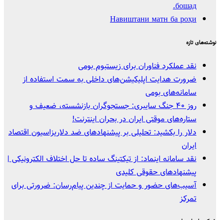
бошад.
Навиштани матн ба роҳи
نوشته‌های تازه
نقد عملکرد فناوران برای زیستبوم بومی
ضرورت هدایت اپلیکیشن‌های داخلی به سمت استفاده از
سامانه‌های بومی
روز ۴۰ جنگ سایبری: جستجوگران بازنشسته، ضعیف و
ستاره‌های موقتی ایران در بحران اینترنت!
دلار را بکشید: تحلیلی بر پیشنهادهای ضد دلاریزاسیون اقتصاد
ایران
نقد سامانه اینماد: از تیکتینگ ساده تا حل اختلاف الکترونیکی |
پیشنهادهای حقوقی کلیدی
آسیب‌های حضور و حمایت از چندین پیام‌رسان: ضرورتی برای
تمرکز