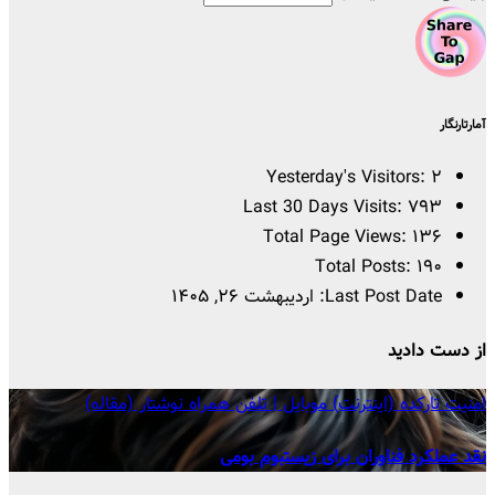
آمارتارنگار
Yesterday's Visitors:
۲
Last 30 Days Visits:
۷۹۳
Total Page Views:
۱۳۶
Total Posts:
۱۹۰
Last Post Date:
اردیبهشت ۲۶, ۱۴۰۵
از دست دادید
امنیت
تارکده (اینترنت)
موبایل | تلفن همراه
نوشتار (مقاله)
نقد عملکرد فناوران برای زیستبوم بومی