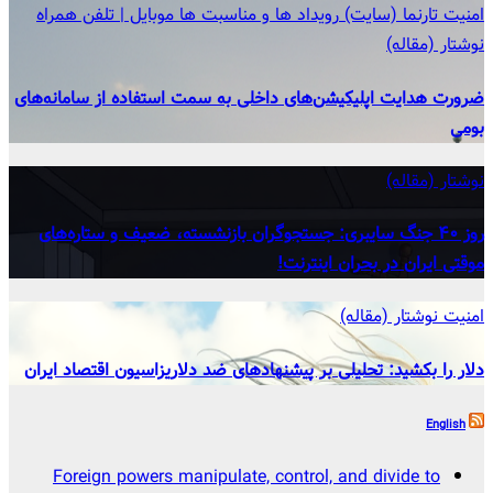
امنیت
تارنما (سایت)
رویداد ها و مناسبت ها
موبایل | تلفن همراه
نوشتار (مقاله)
ضرورت هدایت اپلیکیشن‌های داخلی به سمت استفاده از سامانه‌های
بومی
نوشتار (مقاله)
روز ۴۰ جنگ سایبری: جستجوگران بازنشسته، ضعیف و ستاره‌های
موقتی ایران در بحران اینترنت!
امنیت
نوشتار (مقاله)
دلار را بکشید: تحلیلی بر پیشنهادهای ضد دلاریزاسیون اقتصاد ایران
English
Foreign powers manipulate, control, and divide to