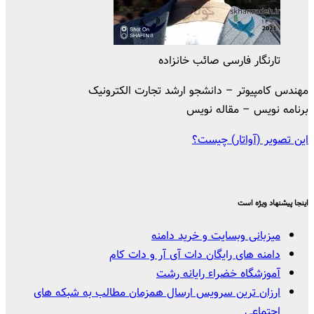
تارنگار فارسی صائب خانزاده
مهندس کامپیوتر – دانشجو ارشد تجارت الکترونیک
برنامه نویس – مقاله نویس
این تصویر (آواتار) چیست؟
اینجا پیشنهاد ویژه است
میزبانی وبسایت و خرید دامنه
دامنه های رایگان دات آی آر و دات کام
آموزشگاه خضراء رایانه رشت
ارزان ترین سرویس ارسال همزمان مطالب به شبکه های
اجتماعی