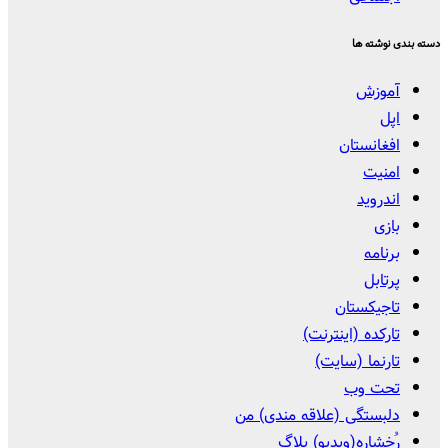
دسته بندی نوشته ها
آموزش
اپل
افغانستان
امنیت
اندروید
بازی
برنامه
پرتابل
تاجیکستان
تارکده (اینترنت)
تارنما (سایت)
تحت وب
دلبستگی (علاقه مندی) من
رُخشاره(ویدیو) بلاگ