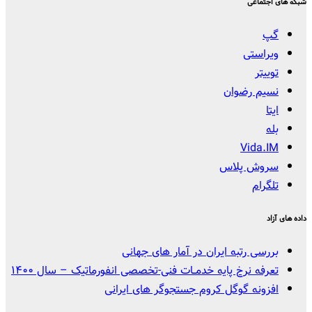
شبکه های اجتماعی
گپ
ویراستی
توییتر
نسیم رضوان
ایتا
بله
Vida.IM
سروش پلاس
تلگرام
داده های آزاد
بررسی رتبه ایران در آمار های جهانی
تعرفه نرخ پایه خدمــات فنی-تخصصی انفورماتیک – سال ۱۴۰۰
افزونه گوگل کروم جستجوگر های ایرانی