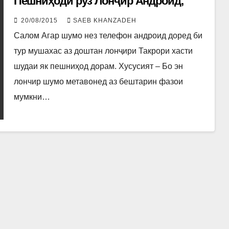
Пешниҳоди руз Лонҷир Андроид,
20/08/2015
SAEB KHANZADEH
Салом Агар шумо нез телефон андроид доред би
тур мушахас аз доштан лонҷири Такрори хасти
шудаи як пешниҳод дорам. Хусусият – Бо эн
лончир шумо метавонед аз бештарин фазои
мумкни…