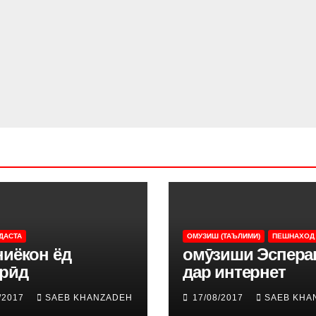
ДАСТА
ОМУЗИШ (ТАЪЛИМИ)
ПЕШНАХОД
ниёкон ёд
омӯзиши Эспера
ирӣд
дар интернет
/2017
SAEB KHANZADEH
17/08/2017
SAEB KHA