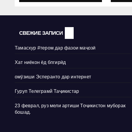
СВЕЖИЕ ЗАПИСИ
Тамасхур #тером дар фазои маҷозӣ
Хат ниёкон ёд бпгирӣд
омӯзиши Эсперанто дар интернет
Гуруп Телеграмй Таҷикистар
23 феврал, руз мели артиши Тоҷикистон муборак
бошад.