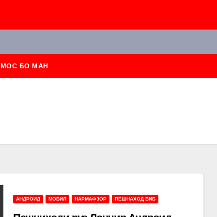
АМОС БО МАН
АНДРОИД
МОБИЛ
НАРМАФЗОР
ПЕШНАХОД ВИБ