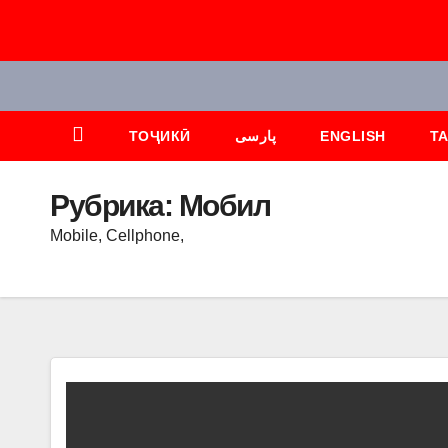
Перейти
к
содержимому
ТОҶИКӢ
پارسی
ENGLISH
Т
Рубрика:
Мобил
Mobile, Cellphone,