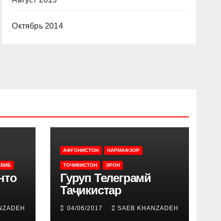
Октябрь 2014
АФҒОНИСТОН
НАРМАФЗОР
 ВИБ
ТОЧИКИСТОН
ЭРОН
нто
Гуруп Телеграмй
Таҷикистар
NZADEH
04/06/2017
SAEB KHANZADEH