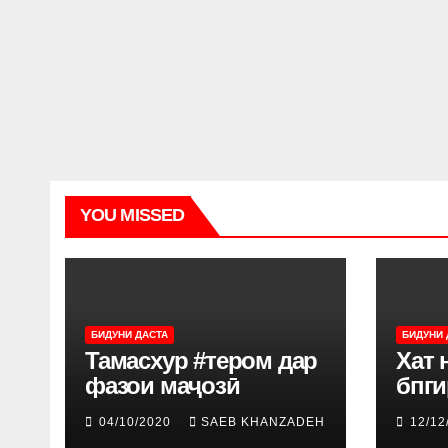
YOU MISSED
БИДУНИ ДАСТА
БИДУНИ 
Тамасхур #тером дар
Хат 
фазои маҷозӣ
бпг
04/10/2020
SAEB KHANZADEH
12/12