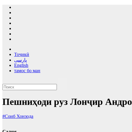
Перейти
к
содержимому
Тоҷикӣ
پارسی
English
тамос бо ман
Пешниҳоди руз Лонҷир Андро
#Соиб Хонзода
Салом