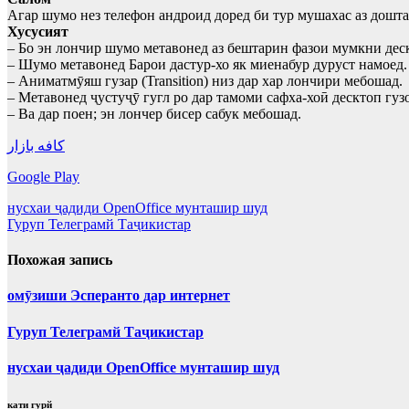
Агар шумо нез телефон андроид доред би тур мушахас аз дошт
Хусусият
– Бо эн лончир шумо метавонед аз бештарин фазои мумкни деск
– Шумо метавонед Барои дастур-хо як миенабур дуруст намоед.
– Аниматмӯяш гузар (Transition) низ дар хар лончири мебошад.
– Метавонед ҷустуҷӯ гугл ро дар тамоми сафха-хоӣ десктоп гуз
– Ва дар поен; эн лончер бисер сабук мебошад.
کافه بازار
Google Play
Навигация
нусхаи ҷадиди OpenOffice мунташир шуд
Гуруп Телеграмй Таҷикистар
по
записям
Похожая запись
омӯзиши Эсперанто дар интернет
Гуруп Телеграмй Таҷикистар
нусхаи ҷадиди OpenOffice мунташир шуд
кати гурй