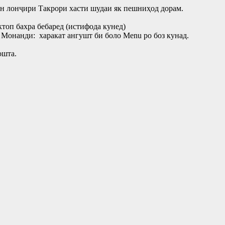
ан лонҷири Такрори хасти шудаи як пешниҳод дорам.
топ бахра бебаред (истифода кунед)
 Монанди: харакат ангушт би боло Menu ро боз кунад.
ошта.