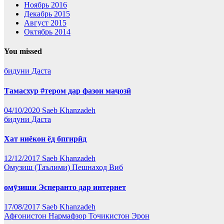
Ноябрь 2016
Декабрь 2015
Август 2015
Октябрь 2014
You missed
бидуни Даста
Тамасхур #тером дар фазои маҷозӣ
04/10/2020
Saeb Khanzadeh
бидуни Даста
Хат ниёкон ёд бпгирӣд
12/12/2017
Saeb Khanzadeh
Омузиш (Таълими)
Пешнаход Виб
омӯзиши Эсперанто дар интернет
17/08/2017
Saeb Khanzadeh
Афғонистон
Нармафзор
Точикистон
Эрон