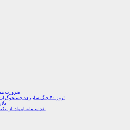
ضرورت هدای
روز ۴۰ جنگ سایبری: جستجوگران بازنشسته، ضعیف و ستاره‌های موقتی ایران در بحران اینترنت!
دلار
نقد سامانه اینماد: از تی