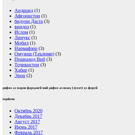
Андроид
(1)
Афғонистон
(1)
бидуни Даста
(3)
виндоз
(1)
Ислом
(1)
Линукс
(1)
Мобил
(1)
Нармафзор
(3)
Омузиш (Таълими)
(3)
Пешнаход Виб
(3)
Точикистон
(3)
Хабар
(1)
Эрон
(2)
дифоо аз марзи фарҳангй янй дифоо аз вожҳ (луғат) ҳэ форсй
торйхчи
Октябрь 2020
Декабрь 2017
Август 2017
Июнь 2017
Февраль 2017