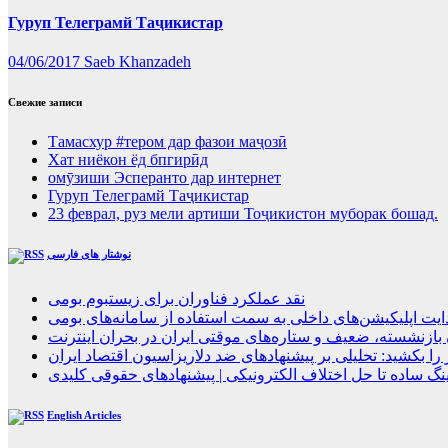
Гуруп Телеграмй Таҷикистар
04/06/2017
Saeb Khanzadeh
Свежие записи
Тамасхур #тером дар фазои маҷозӣ
Хат ниёкон ёд бпгирӣд
омӯзиши Эсперанто дар интернет
Гуруп Телеграмй Таҷикистар
23 феврал, руз мели артиши Тоҷикистон муборак бошад.
نوشتار های فارسی
نقد عملکرد فناوران برای زیستبوم بومی
ت اپلیکیشن‌های داخلی به سمت استفاده از سامانه‌های بومی
 را بکشید: تحلیلی بر پیشنهادهای ضد دلاریزاسیون اقتصاد ایران
کتینگ ساده تا حل اختلاف الکترونیکی | پیشنهادهای حقوقی کلیدی
English Articles