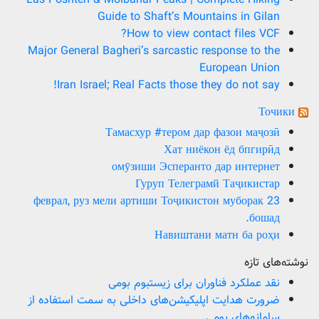
Guide to Shaft’s Mountains in Gilan
How to view contact files VCF?
Major General Bagheri’s sarcastic response to the
European Union
Iran Israel; Real Facts those they do not say!
Точики
Тамасхур #тером дар фазои маҷозӣ
Хат ниёкон ёд бпгирӣд
омӯзиши Эсперанто дар интернет
Гуруп Телеграмй Таҷикистар
23 феврал, руз мели артиши Тоҷикистон муборак
бошад.
Навиштани матн ба роҳи
نوشته‌های تازه
نقد عملکرد فناوران برای زیستبوم بومی
ضرورت هدایت اپلیکیشن‌های داخلی به سمت استفاده از
سامانه‌های بومی