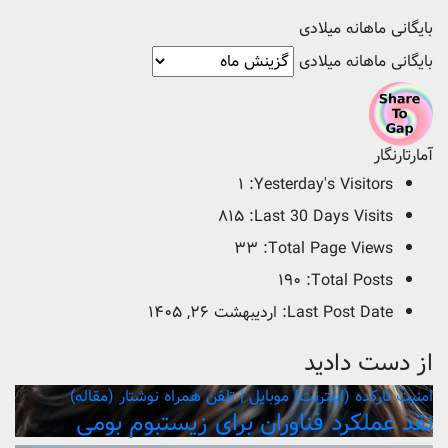
بایگانی ماهانه میلادی
بایگانی ماهانه میلادی
آمارتارنگار
۱
Yesterday's Visitors:
۸۱۵
Last 30 Days Visits:
۳۳
Total Page Views:
۱۹۰
Total Posts:
Last Post Date:
اردیبهشت ۲۶, ۱۴۰۵
از دست دادید
امنیت
تارکده (اینترنت)
موبایل | تلفن همراه
نوشتار (مقاله)
نقد عملکرد فناوران برای زیستبوم بومی