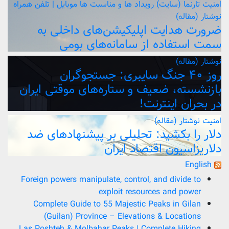
امنیت
تارنما (سایت)
رویداد ها و مناسبت ها
موبایل | تلفن همراه
نوشتار (مقاله)
ضرورت هدایت اپلیکیشن‌های داخلی به
سمت استفاده از سامانه‌های بومی
نوشتار (مقاله)
روز ۴۰ جنگ سایبری: جستجوگران
بازنشسته، ضعیف و ستاره‌های موقتی ایران
در بحران اینترنت!
امنیت
نوشتار (مقاله)
دلار را بکشید: تحلیلی بر پیشنهادهای ضد
دلاریزاسیون اقتصاد ایران
English
Foreign powers manipulate, control, and divide to
exploit resources and power
Complete Guide to 55 Majestic Peaks in Gilan
(Guilan) Province – Elevations & Locations
Las Poshteh & Molbahar Peaks | Complete Hiking