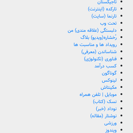
تاجیکستان
تارکده (اینترنت)
تارنما (سایت)
تحت وب
دلبستگی (علاقه مندی) من
رُخشاره(ویدیو) بلاگ
رویداد ها و مناسبت ها
شناساندن (معرفی)
فناوری (تکنولوژی)
کسب درآمد
گوناگون
لینوکس
مکینتاش
موبایل | تلفن همراه
نسک (کتاب)
نوداد (خبر)
نوشتار (مقاله)
ورزشی
ویندوز