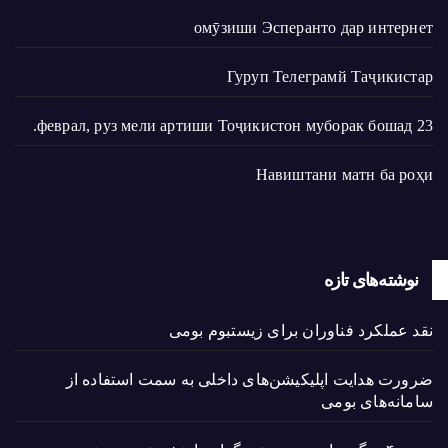
омӯзиши Эсперанто дар интернет
Гуруп Телеграмй Таҷикистар
23 феврал, руз мели артиши Тоҷикистон муборак бошад.
Навиштани матн ба роҳи
نوشته‌های تازه
نقد عملکرد فناوران برای زیستبوم بومی
ضرورت هدایت اپلیکیشن‌های داخلی به سمت استفاده از
سامانه‌های بومی