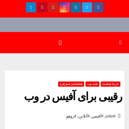
Ski
t
conten
تارنما (سایت)
تحت وب
شناساندن (معرفی)
رقیبی برای آفیس در وب
,
,
,
#zoho
#آفیس
#آنلاین
#زوهو