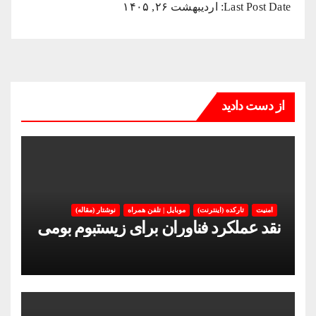
Last Post Date:
اردیبهشت ۲۶, ۱۴۰۵
از دست دادید
امنیت
تارکده (اینترنت)
موبایل | تلفن همراه
نوشتار (مقاله)
نقد عملکرد فناوران برای زیستبوم بومی