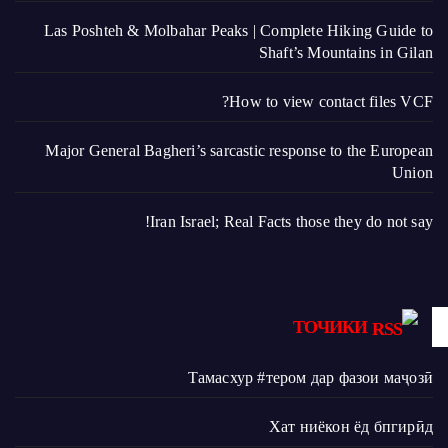
Las Poshteh & Molbahar Peaks | Complete Hiking Guide to
Shaft’s Mountains in Gilan
How to view contact files VCF?
Major General Bagheri’s sarcastic response to the European
Union
Iran Israel; Real Facts those they do not say!
ТОЧИКИ
Тамасхур #тером дар фазои маҷозӣ
Хат ниёкон ёд бпгирӣд